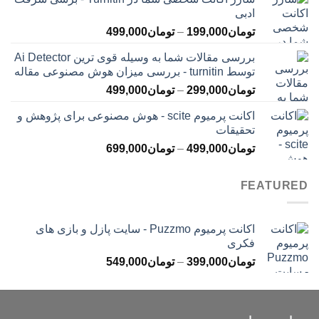
تومان145,000
ادبی
تا
محدوده
تومان
199,000
–
تومان
499,000
تومان399,000
قیمت:
بررسی مقالات شما به وسیله قوی ترین Ai Detector
تومان199,000
توسط turnitin - بررسی میزان هوش مصنوعی مقاله
تا
محدوده
تومان
299,000
–
تومان
499,000
تومان499,000
قیمت:
اکانت پرمیوم scite - هوش مصنوعی برای پژوهش و
تومان299,000
تحقیقات
تا
محدوده
تومان
499,000
–
تومان
699,000
تومان499,000
قیمت:
تومان499,000
FEATURED
تا
تومان699,000
اکانت پرمیوم Puzzmo - سایت پازل و بازی های
فکری
محدوده
تومان
399,000
–
تومان
549,000
قیمت:
تومان399,000
تا