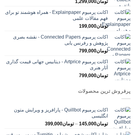
تومان
1,299,000
اکانت پرمیوم Explainpaper - همراه هوشمند تو برای
فهم مقالات علمی
تومان
199,000
اکانت پرمیوم Connected Papers - نقشه بصری
پژوهش و رفرنس یابی
تومان
799,000
اکانت پرمیوم Artprice - دیتابیس جهانی قیمت ‌گذاری
آثار هنری
تومان
799,000
پرفروش ترین محصولات
اکانت پرمیوم Quillbot - پارافریز و ویرایش متون
انگلیسی
محدوده
تومان
145,000
–
تومان
399,000
قیمت:
شارژ اکانت شخصی شما در Turnitin - برسی سرقت