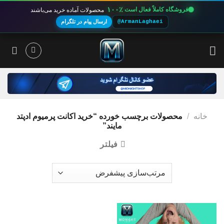
۱۰۰٪
فروشگاه کاملاً فعال است
محصولات آماده خرید می‌باشند
@ArmanLaghaei
ارسال پیام در تلگرام
Ski
t
conten
خانه
/
محصولات برچسب خورده “خرید اکانت پرمیوم ادپتد
مایند”
فیلتر