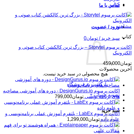
کتاب
تماس با ما
مشاهده
ورود / عضویت
کتاب
سبد خرید /
تومان
0
اکانت پرمیوم Storytel – بزرگ ترین کالکشن کتاب صوتی و
الکترونیک
تومان
459,000
آخرین محصولات
هیچ محصولی در سبد خرید نیست.
بازگشت به فروشگاه
اکانت پرمیوم DesignGurus.io - دوره ‌های آموزشی مصاحبه
تسویه حساب
+
‌های برنامه نویسی
تومان
799,000
سبد خرید
اکانت پرمیوم LabEx - پلتفرم آموزش عملی برنامه‌نویسی و
علوم داده
تومان
1,299,000