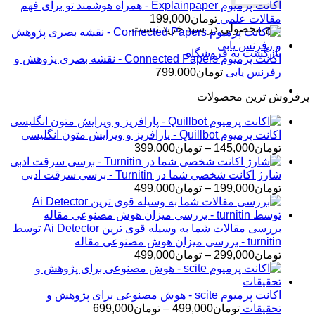
اکانت پرمیوم Explainpaper - همراه هوشمند تو برای فهم
مقالات علمی
تومان
199,000
هیچ محصولی در سبد خرید نیست.
بازگشت به فروشگاه
اکانت پرمیوم Connected Papers - نقشه بصری پژوهش و
رفرنس یابی
تومان
799,000
پرفروش ترین محصولات
اکانت پرمیوم Quillbot - پارافریز و ویرایش متون انگلیسی
محدوده
تومان
145,000
–
تومان
399,000
قیمت:
تومان145,000
شارژ اکانت شخصی شما در Turnitin - برسی سرقت ادبی
تا
محدوده
تومان
199,000
–
تومان
499,000
تومان399,000
قیمت:
تومان199,000
تا
بررسی مقالات شما به وسیله قوی ترین Ai Detector توسط
تومان499,000
turnitin - بررسی میزان هوش مصنوعی مقاله
محدوده
تومان
299,000
–
تومان
499,000
قیمت:
تومان299,000
تا
اکانت پرمیوم scite - هوش مصنوعی برای پژوهش و
تومان499,000
محدوده
تحقیقات
تومان
499,000
–
تومان
699,000