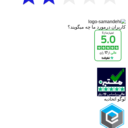
کاربران درمورد ما چه میگویند؟
لوگو اتحادیه