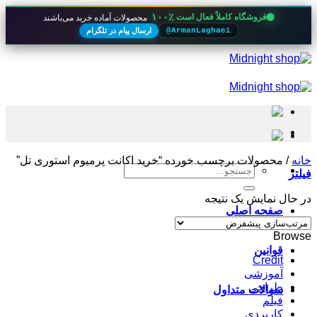
۱۰۰٪
فروشگاه کاملاً فعال است
محصولات آماده خرید می‌باشند
ارسال پیام در تلگرام
@ArmanLaghaei
Skip
to
content
خانه
/
محصولات برچسب خورده “خرید اکانت پرمیوم استوری تل”
جستجو
فیلتر
برای:
در حال نمایش یک نتیجه
صفحه اصلی
Browse
قوانین
Credit
آموزشی
طراحی
سوالات متداول
فیلم
کاربردی