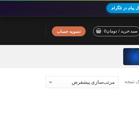
 پیام در تلگرام
سبد خرید /
تومان
0
تسویه حساب
 نتیجه