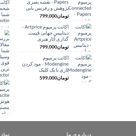
Papers - نقشه بصری
پژوهش و رفرنس یابی
تومان
799,000
اکانت پرمیوم Artprice -
دیتابیس جهانی قیمت
‌گذاری آثار هنری
تومان
799,000
اکانت پرمیوم
Modengine - مود کردن
بازی با یک کلیک
تومان
599,000
درباره ی ما
نماد 