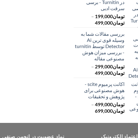
در Turnitin - برسی
تا
تا
سرقت ادبی
تومان399,000
تومان549,000
تومان
199,000
–
محدوده
تومان
499,000
قیمت:
بررسی مقالات شما به
تومان199,000
وسیله قوی ترین Ai
تا
Detector توسط turnitin
تومان499,000
- بررسی میزان هوش
مصنوعی مقاله
تومان
299,000
–
محدوده
تومان
499,000
قیمت:
اکانت پرمیوم scite -
تومان299,000
هوش مصنوعی برای
تا
پژوهش و تحقیقات
تومان499,000
تومان
499,000
–
محدوده
تومان
699,000
قیمت:
تومان499,000
تا
اعتماد الکترونیک
تومان699,000
نماد عضویت در انجمن صنفی