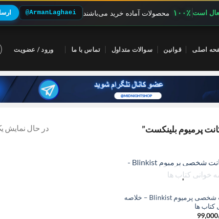
۱۰۰٪
فعال است
@ArmanLaghaei
ارسال
محصولات آماده خرید می‌باشند
حه اصلی
قوانین
سوالات متداول
تماس با ما
ورود / عضویت
در حال نمایش یک
نت پرمیوم بلینکست”
ناموجود
اکانت شخصی پرمیوم Blinkist – خلاصه
کتاب ها
99,000