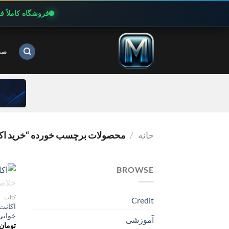
فروشگاه کاملاً 
Ski
t
صف
conten
خانه
/
محصولات برچسب خورده “خرید اکا
BROWSE
کتاب
Credit
خوانی 
آموزشی
تومان