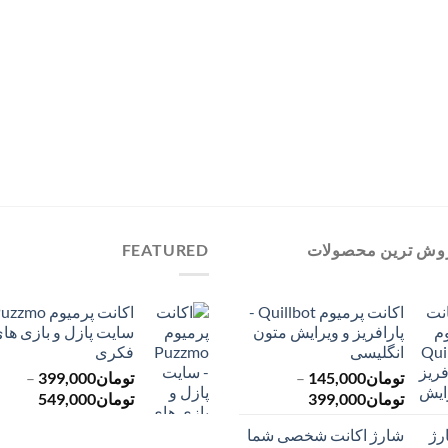
وش ترین محصولات
FEATURED
اکانت پرمیوم Quillbot -
پارافریز و ویرایش متون
سایت پازل و بازی ها
انگلیسی
فکری
تومان
145,000
–
تومان
399,000
–
محدوده
محدود
تومان
399,000
تومان
549,000
قیمت:
قیمت:
شارژ اکانت شخصی شما
تومان145,000
ت