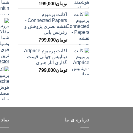
تومان
199,000
اکانت پرمیوم
Connected Papers -
نقشه بصری پژوهش و
رفرنس یابی
تومان
799,000
اکانت پرمیوم Artprice -
دیتابیس جهانی قیمت
‌گذاری آثار هنری
تومان
799,000
درباره ی ما
نماد 