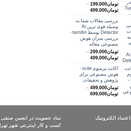
تومان
199,000
–
محدوده
تومان
499,000
قیمت:
بررسی مقالات شما به
تومان199,000
وسیله قوی ترین Ai
تا
Detector توسط turnitin -
تومان499,000
بررسی میزان هوش
مصنوعی مقاله
تومان
299,000
–
محدوده
تومان
499,000
قیمت:
اکانت پرمیوم scite -
تومان299,000
هوش مصنوعی برای
تا
پژوهش و تحقیقات
تومان499,000
تومان
499,000
–
محدوده
تومان
699,000
قیمت:
تومان499,000
تا
اعتماد الکترونیک
تومان699,000
نماد عضویت در انجمن صنفی
کسب و کار اینترنتی شهر تهرا