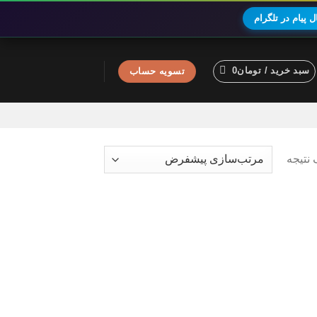
 پیام در تلگرام
سبد خرید /
تومان
0
تسویه حساب
نتیجه