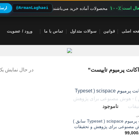
۱۰۰٪
فعال است
@ArmanLaghaei
ارسال
محصولات آماده خرید می‌باشند
حه اصلی
قوانین
سوالات متداول
تماس با ما
ورود / عضویت
انت پرمیوم تایپست”
در حال نمایش یک 
ناموجود
ی
اکانت پرمیوم scispace ( Typeset سابق )
 مصنوعی برای پژوهش و تحقیقات
99,000