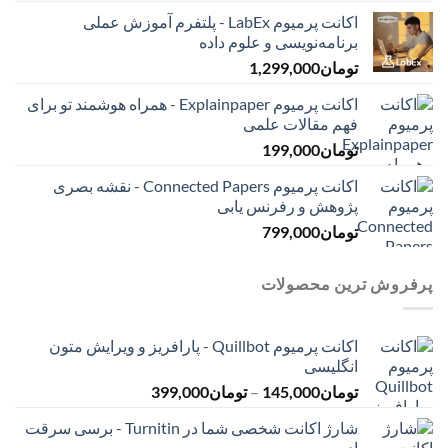
اکانت پرمیوم LabEx - پلتفرم آموزش عملی
برنامه‌نویسی و علوم داده
تومان
1,299,000
اکانت پرمیوم Explainpaper - همراه هوشمند تو برای
فهم مقالات علمی
تومان
199,000
اکانت پرمیوم Connected Papers - نقشه بصری
پژوهش و رفرنس یابی
تومان
799,000
پرفروش ترین محصولات
اکانت پرمیوم Quillbot - پارافریز و ویرایش متون
انگلیسی
محدوده
تومان
145,000
–
تومان
399,000
قیمت:
شارژ اکانت شخصی شما در Turnitin - برسی سرقت
تومان145,000
ادبی