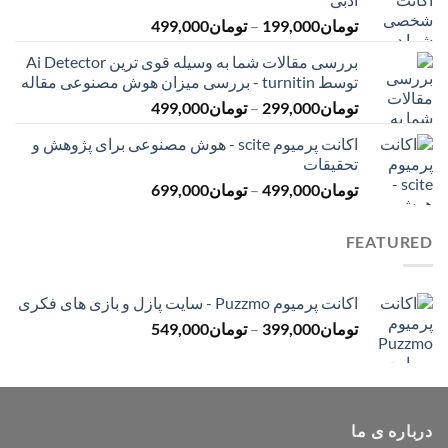
تا
محدوده
تومان
199,000
–
تومان
499,000
تومان399,000
قیمت:
بررسی مقالات شما به وسیله قوی ترین Ai Detector
تومان199,000
توسط turnitin - بررسی میزان هوش مصنوعی مقاله
تا
محدوده
تومان
299,000
–
تومان
499,000
تومان499,000
قیمت:
اکانت پرمیوم scite - هوش مصنوعی برای پژوهش و
تومان299,000
تحقیقات
تا
محدوده
تومان
499,000
–
تومان
699,000
تومان499,000
قیمت:
تومان499,000
FEATURED
تا
تومان699,000
اکانت پرمیوم Puzzmo - سایت پازل و بازی های فکری
محدوده
تومان
399,000
–
تومان
549,000
قیمت:
تومان399,000
تا
تومان549,000
درباره ی ما