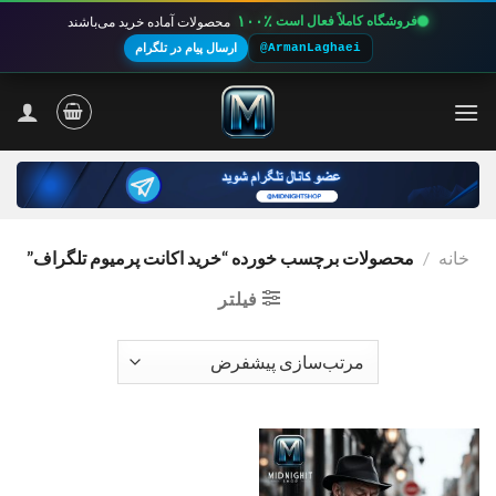
۱۰۰٪
فروشگاه کاملاً فعال است
محصولات آماده خرید می‌باشند
@ArmanLaghaei
ارسال پیام در تلگرام
Ski
t
conten
خانه
/
محصولات برچسب خورده “خرید اکانت پرمیوم تلگراف”
فیلتر