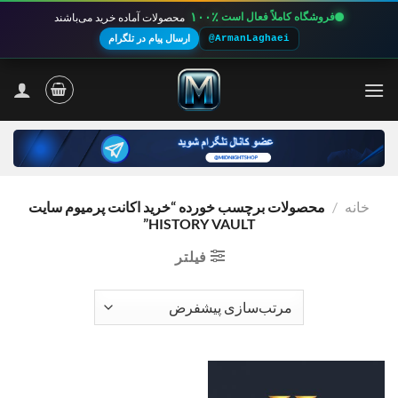
۱۰۰٪
فروشگاه کاملاً فعال است
محصولات آماده خرید می‌باشند
@ArmanLaghaei
ارسال پیام در تلگرام
Ski
t
conten
خانه
/
محصولات برچسب خورده “خرید اکانت پرمیوم سایت
HISTORY VAULT”
فیلتر