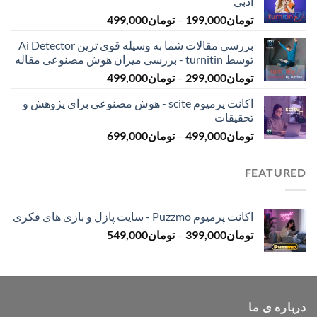
ادبی
تا
محدوده
تومان
199,000
–
تومان
499,000
تومان399,000
قیمت:
بررسی مقالات شما به وسیله قوی ترین Ai Detector
تومان199,000
توسط turnitin - بررسی میزان هوش مصنوعی مقاله
تا
محدوده
تومان
299,000
–
تومان
499,000
تومان499,000
قیمت:
اکانت پرمیوم scite - هوش مصنوعی برای پژوهش و
تومان299,000
تحقیقات
تا
محدوده
تومان
499,000
–
تومان
699,000
تومان499,000
قیمت:
تومان499,000
FEATURED
تا
تومان699,000
اکانت پرمیوم Puzzmo - سایت پازل و بازی های فکری
محدوده
تومان
399,000
–
تومان
549,000
قیمت:
تومان399,000
تا
تومان549,000
درباره ی ما