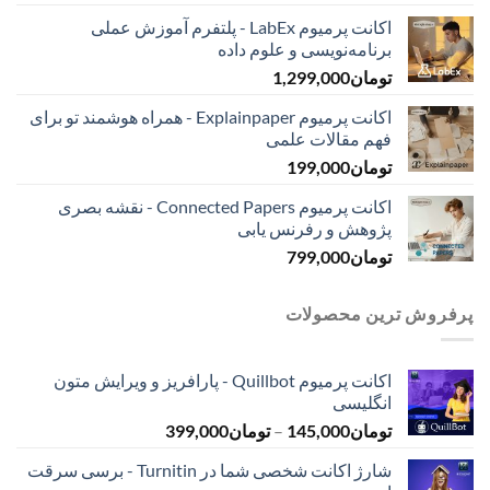
اکانت پرمیوم LabEx - پلتفرم آموزش عملی
برنامه‌نویسی و علوم داده
تومان
1,299,000
اکانت پرمیوم Explainpaper - همراه هوشمند تو برای
فهم مقالات علمی
تومان
199,000
اکانت پرمیوم Connected Papers - نقشه بصری
پژوهش و رفرنس یابی
تومان
799,000
پرفروش ترین محصولات
اکانت پرمیوم Quillbot - پارافریز و ویرایش متون
انگلیسی
محدوده
تومان
145,000
–
تومان
399,000
قیمت:
شارژ اکانت شخصی شما در Turnitin - برسی سرقت
تومان145,000