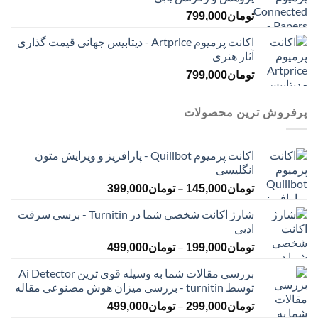
تومان
799,000
اکانت پرمیوم Artprice - دیتابیس جهانی قیمت ‌گذاری
آثار هنری
تومان
799,000
پرفروش ترین محصولات
اکانت پرمیوم Quillbot - پارافریز و ویرایش متون
انگلیسی
محدوده
–
تومان
145,000
تومان
399,000
قیمت:
شارژ اکانت شخصی شما در Turnitin - برسی سرقت
تومان145,000
ادبی
تا
محدوده
–
تومان399,000
تومان
199,000
تومان
499,000
قیمت:
بررسی مقالات شما به وسیله قوی ترین Ai Detector
تومان199,000
توسط turnitin - بررسی میزان هوش مصنوعی مقاله
تا
محدوده
–
تومان499,000
تومان
299,000
تومان
499,000