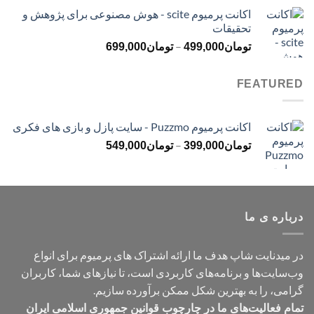
قیمت:
اکانت پرمیوم scite - هوش مصنوعی برای پژوهش و
تومان299,000
تحقیقات
تا
محدوده
–
تومان499,000
تومان
499,000
تومان
699,000
قیمت:
تومان499,000
FEATURED
تا
تومان699,000
اکانت پرمیوم Puzzmo - سایت پازل و بازی های فکری
محدوده
–
تومان
399,000
تومان
549,000
قیمت:
تومان399,000
تا
تومان549,000
درباره ی ما
در میدنایت شاپ هدف ما ارائه اشتراک های پرمیوم برای انواع
وب‌سایت‌ها و برنامه‌های کاربردی است، تا نیازهای شما، کاربران
گرامی، را به بهترین شکل ممکن برآورده سازیم.
تمام فعالیت‌های ما در چارچوب قوانین جمهوری اسلامی ایران