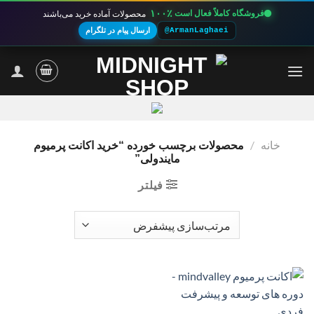
۱۰۰٪
فروشگاه کاملاً فعال است
محصولات آماده خرید می‌باشند
@ArmanLaghaei
ارسال پیام در تلگرام
Ski
t
conten
خانه
/
محصولات برچسب خورده “خرید اکانت پرمیوم
مایندولی”
فیلتر