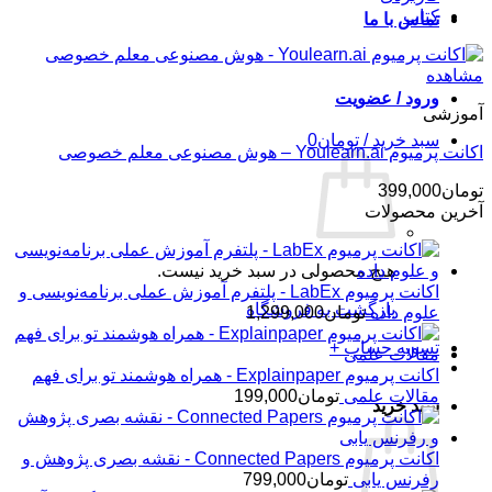
کتاب
تماس با ما
مشاهده
ورود / عضویت
آموزشی
سبد خرید /
تومان
0
اکانت پرمیوم Youlearn.ai – هوش مصنوعی معلم خصوصی
تومان
399,000
آخرین محصولات
هیچ محصولی در سبد خرید نیست.
اکانت پرمیوم LabEx - پلتفرم آموزش عملی برنامه‌نویسی و
بازگشت به فروشگاه
علوم داده
تومان
1,299,000
تسویه حساب
+
اکانت پرمیوم Explainpaper - همراه هوشمند تو برای فهم
مقالات علمی
تومان
199,000
سبد خرید
اکانت پرمیوم Connected Papers - نقشه بصری پژوهش و
رفرنس یابی
تومان
799,000