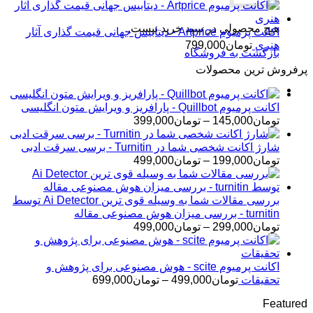
هیچ محصولی در سبد خرید نیست.
اکانت پرمیوم Artprice - دیتابیس جهانی قیمت ‌گذاری آثار
هنری
تومان
799,000
بازگشت به فروشگاه
پرفروش ترین محصولات
اکانت پرمیوم Quillbot - پارافریز و ویرایش متون انگلیسی
محدوده
تومان
145,000
–
تومان
399,000
قیمت:
تومان145,000
شارژ اکانت شخصی شما در Turnitin - برسی سرقت ادبی
تا
محدوده
تومان
199,000
–
تومان
499,000
تومان399,000
قیمت:
تومان199,000
تا
بررسی مقالات شما به وسیله قوی ترین Ai Detector توسط
تومان499,000
turnitin - بررسی میزان هوش مصنوعی مقاله
محدوده
تومان
299,000
–
تومان
499,000
قیمت:
تومان299,000
تا
اکانت پرمیوم scite - هوش مصنوعی برای پژوهش و
تومان499,000
محدوده
تحقیقات
تومان
499,000
–
تومان
699,000
قیمت:
Featured
تومان499,000