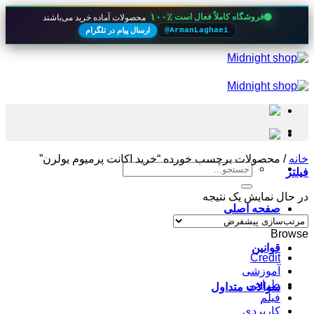
۱۰۰٪
فروشگاه کاملاً فعال است
محصولات آماده خرید می‌باشند
ارسال پیام در تلگرام
@ArmanLaghaei
Skip
to
content
خانه
/
محصولات برچسب خورده “خرید اکانت پرمیوم یولرن”
جستجو
فیلتر
برای:
در حال نمایش یک نتیجه
صفحه اصلی
Browse
قوانین
Credit
آموزشی
طراحی
سوالات متداول
فیلم
کاربردی