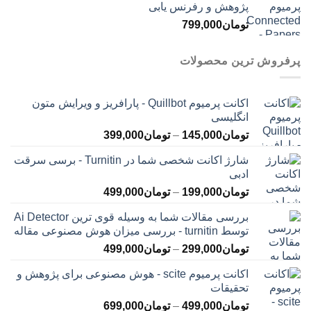
پژوهش و رفرنس یابی
تومان
799,000
پرفروش ترین محصولات
اکانت پرمیوم Quillbot - پارافریز و ویرایش متون
انگلیسی
محدوده
تومان
145,000
–
تومان
399,000
قیمت:
شارژ اکانت شخصی شما در Turnitin - برسی سرقت
تومان145,000
ادبی
تا
محدوده
تومان
199,000
–
تومان
499,000
تومان399,000
قیمت:
بررسی مقالات شما به وسیله قوی ترین Ai Detector
تومان199,000
توسط turnitin - بررسی میزان هوش مصنوعی مقاله
تا
محدوده
تومان
299,000
–
تومان
499,000
تومان499,000
قیمت:
اکانت پرمیوم scite - هوش مصنوعی برای پژوهش و
تومان299,000
تحقیقات
تا
محدوده
تومان
499,000
–
تومان
699,000
تومان499,000