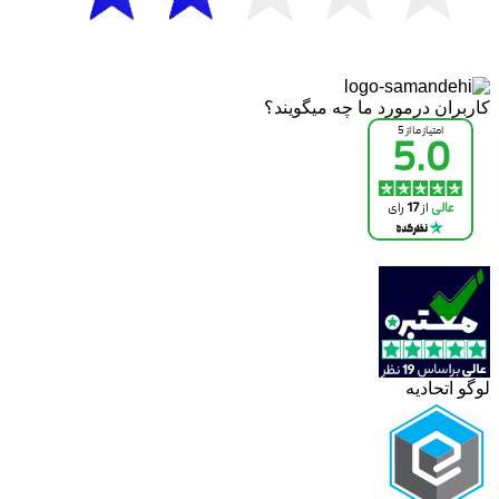
کاربران درمورد ما چه میگویند؟
لوگو اتحادیه