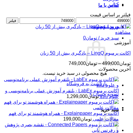
کتاب
تماس با ما
فیلتر بر اساس قیمت
حداقل
حداکثر
فیلتر
قیمت
قیمت
ورود / عضویت
مشاهده
سبد خرید /
تومان
0
آموزشی
اکانت پرمیوم LingQ – یادگیری بیش از 50 زبان
محدوده
تومان
499,000
–
تومان
749,000
قیمت:
آخرین محصولات
هیچ محصولی در سبد خرید نیست.
تومان499,000
تا
بازگشت به فروشگاه
تومان749,000
اکانت پرمیوم LabEx - پلتفرم آموزش عملی برنامه‌نویسی و
تسویه حساب
+
علوم داده
تومان
1,299,000
سبد خرید
اکانت پرمیوم Explainpaper - همراه هوشمند تو برای فهم
مقالات علمی
تومان
199,000