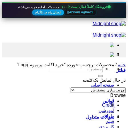
۱۰۰٪
فروشگاه کاملاً فعال است
محصولات آماده خرید می‌باشند
ارسال پیام در تلگرام
@ArmanLaghaei
Skip
to
content
خانه
/
محصولات برچسب خورده “خرید اکانت پرمیوم lingq”
جستجو
فیلتر
برای:
در حال نمایش یک نتیجه
صفحه اصلی
Browse
قوانین
Credit
آموزشی
طراحی
سوالات متداول
فیلم
کاربردی