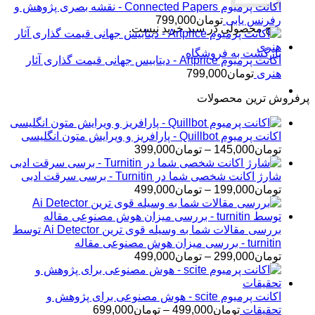
اکانت پرمیوم Connected Papers - نقشه بصری پژوهش و
رفرنس یابی
تومان
799,000
هیچ محصولی در سبد خرید نیست.
بازگشت به فروشگاه
اکانت پرمیوم Artprice - دیتابیس جهانی قیمت ‌گذاری آثار
هنری
تومان
799,000
پرفروش ترین محصولات
اکانت پرمیوم Quillbot - پارافریز و ویرایش متون انگلیسی
محدوده
تومان
145,000
–
تومان
399,000
قیمت:
تومان145,000
شارژ اکانت شخصی شما در Turnitin - برسی سرقت ادبی
تا
محدوده
تومان
199,000
–
تومان
499,000
تومان399,000
قیمت:
تومان199,000
تا
بررسی مقالات شما به وسیله قوی ترین Ai Detector توسط
تومان499,000
turnitin - بررسی میزان هوش مصنوعی مقاله
محدوده
تومان
299,000
–
تومان
499,000
قیمت:
تومان299,000
تا
اکانت پرمیوم scite - هوش مصنوعی برای پژوهش و
تومان499,000
محدوده
تحقیقات
تومان
499,000
–
تومان
699,000