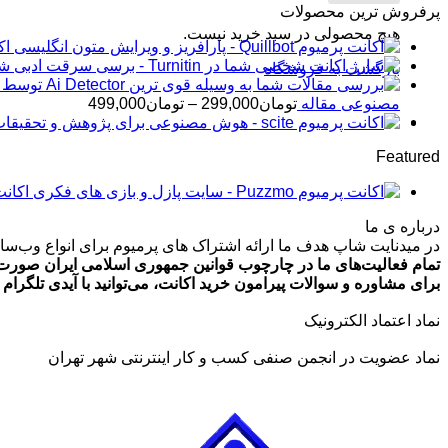
پرفروش ترین محصولات
هیچ محصولی در سبد خرید نیست.
اکانت 
شار
بازگشت به فروشگاه
محدوده
مصنوعی مقاله
تومان
299,000
–
تومان
499,000
قیمت:
تومان99,000
Featured
تا
تومان499,000
اکانت پرمیوم zmo
درباره ی ما
در میدنایت شاپ هدف ما ارائه اشتراک های پرمیوم برای انواع وب‌سایت
تمام فعالیت‌های ما در چارچوب قوانین جمهوری اسلامی ایران صورت 
برای مشاوره و سوالات پیرامون خرید اکانت، می‌توانید با آیدی تلگرام @ArmanLaghaei در ارتباط باش
نماد اعتماد الکترونیک
نماد عضویت در انجمن صنفی کسب و کار اینترنتی شهر تهران