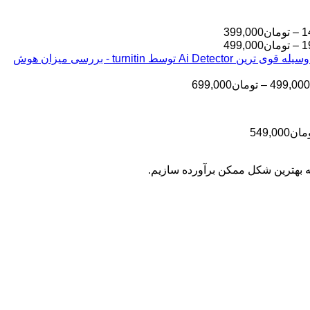
محدوده
1
–
تومان
399,000
قیمت:
محدوده
1
–
تومان
499,000
قیمت:
تومان145,000
بررسی مقالات شما به وسیله قوی ترین Ai Detector توسط turnitin - بررسی میزان هوش
تا
تومان199,000
تا
تومان399,000
محدوده
499,000
–
تومان
699,000
تومان499,000
قیمت:
تومان499,000
تا
محدوده
مان
549,000
تومان699,000
قیمت:
تومان399,000
به بهترین شکل ممکن برآورده سازیم.
تا
تومان549,000