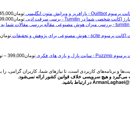
پرمیوم Quillbot - پارافریز و ویرایش متون انگلیسی
تومان
45,000
ژ اکانت شخصی شما در Turnitin - برسی سرقت ادبی
تومان
99,000
اکانت پرمیوم scite - هوش مصنوعی برای پژوهش و تحقیقات
تومان
2
Puz - سایت پازل و بازی های فکری
تومان
399,000
–
تو
‌ها و برنامه‌های کاربردی است، تا نیازهای شما، کاربران گرامی، را 
می‌گیرد و هیچ سرویسی خلاف قوانین کشور ارائه نمی‌شود.
ید.