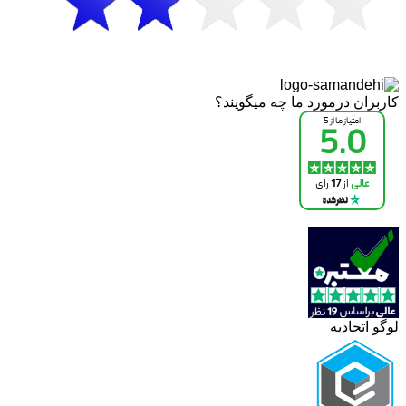
کاربران درمورد ما چه میگویند؟
لوگو اتحادیه