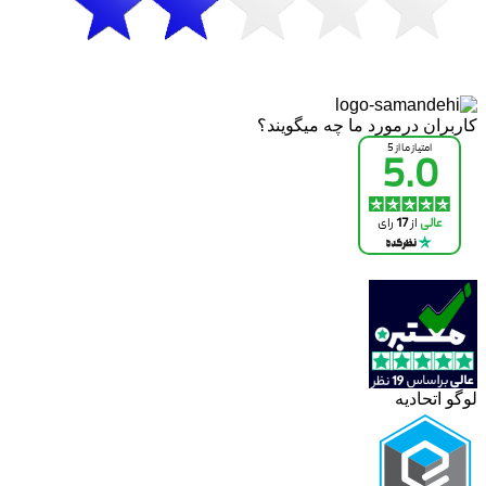
کاربران درمورد ما چه میگویند؟
لوگو اتحادیه