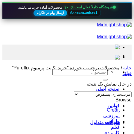
۱۰۰٪
فروشگاه کاملاً فعال است
محصولات آماده خرید می‌باشند
ارسال پیام در تلگرام
@ArmanLaghaei
Skip
to
content
خانه
/
محصولات برچسب خورده “خرید اکانت پرمیوم Pureflix”
جستجو
فیلتر
برای:
در حال نمایش یک نتیجه
صفحه اصلی
Browse
قوانین
Credit
آموزشی
طراحی
سوالات متداول
فیلم
کاربردی