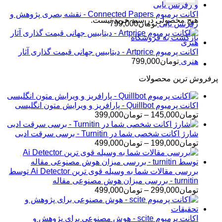
اکانت پرمیوم Connected Papers - نقشه بصری پژوهش و
هیچ محصولی در سبد خرید نیست.
رفرنس یابی
تومان
799,000
بازگشت به فروشگاه
اکانت پرمیوم Artprice - دیتابیس جهانی قیمت ‌گذاری آثار
هنری
تومان
799,000
پرفروش ترین محصولات
اکانت پرمیوم Quillbot - پارافریز و ویرایش متون انگلیسی
محدوده
تومان
145,000
–
تومان
399,000
قیمت:
تومان145,000
شارژ اکانت شخصی شما در Turnitin - برسی سرقت ادبی
تا
محدوده
تومان
199,000
–
تومان
499,000
تومان399,000
قیمت:
تومان199,000
تا
بررسی مقالات شما به وسیله قوی ترین Ai Detector توسط
تومان499,000
turnitin - بررسی میزان هوش مصنوعی مقاله
محدوده
تومان
299,000
–
تومان
499,000
قیمت:
تومان299,000
تا
اکانت پرمیوم scite - هوش مصنوعی برای پژوهش و