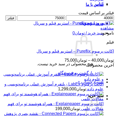
کتاب
تماس با ما
فیلتر بر اساس قیمت
حداقل
حداکثر
فیلتر
قیمت
قیمت
ورود / عضویت
مشاهده
ناموجود
سبد خرید /
تومان
0
فیلم
اکانت پرمیوم Pureflix – استریم فیلم و سریال
محدوده
تومان
40,000
–
تومان
75,000
هیچ محصولی در سبد خرید نیست.
قیمت:
آخرین محصولات
تومان40,000
بازگشت به فروشگاه
تا
تومان75,000
تسویه حساب
+
اکانت پرمیوم LabEx - پلتفرم آموزش عملی برنامه‌نویسی و
علوم داده
تومان
1,299,000
سبد خرید
اکانت پرمیوم Explainpaper - همراه هوشمند تو برای فهم
مقالات علمی
تومان
199,000