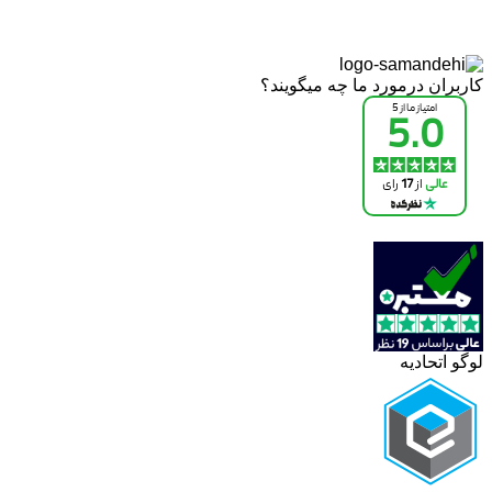
کاربران درمورد ما چه میگویند؟
لوگو اتحادیه