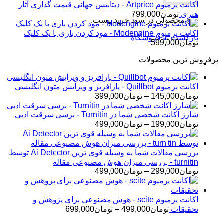
اکانت پرمیوم Artprice - دیتابیس جهانی قیمت ‌گذاری آثار
هنری
تومان
799,000
هیچ محصولی در سبد خرید نیست.
اکانت پرمیوم Modengine - مود کردن بازی با یک کلیک
بازگشت به فروشگاه
تومان
599,000
پرفروش ترین محصولات
اکانت پرمیوم Quillbot - پارافریز و ویرایش متون انگلیسی
محدوده
تومان
145,000
–
تومان
399,000
قیمت:
تومان145,000
شارژ اکانت شخصی شما در Turnitin - برسی سرقت ادبی
تا
محدوده
تومان
199,000
–
تومان
499,000
تومان399,000
قیمت:
تومان199,000
تا
بررسی مقالات شما به وسیله قوی ترین Ai Detector توسط
تومان499,000
turnitin - بررسی میزان هوش مصنوعی مقاله
محدوده
تومان
299,000
–
تومان
499,000
قیمت:
تومان299,000
تا
اکانت پرمیوم scite - هوش مصنوعی برای پژوهش و
تومان499,000
محدوده
تحقیقات
تومان
499,000
–
تومان
699,000
قیمت: