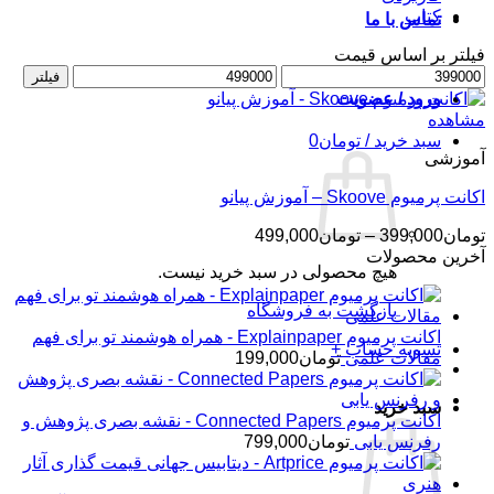
کتاب
تماس با ما
فیلتر بر اساس قیمت
حداقل
حداکثر
فیلتر
قیمت
قیمت
ورود / عضویت
مشاهده
سبد خرید /
تومان
0
آموزشی
اکانت پرمیوم Skoove – آموزش پیانو
محدوده
تومان
399,000
–
تومان
499,000
قیمت:
آخرین محصولات
هیچ محصولی در سبد خرید نیست.
تومان399,000
تا
بازگشت به فروشگاه
تومان499,000
اکانت پرمیوم Explainpaper - همراه هوشمند تو برای فهم
تسویه حساب
+
مقالات علمی
تومان
199,000
سبد خرید
اکانت پرمیوم Connected Papers - نقشه بصری پژوهش و
رفرنس یابی
تومان
799,000