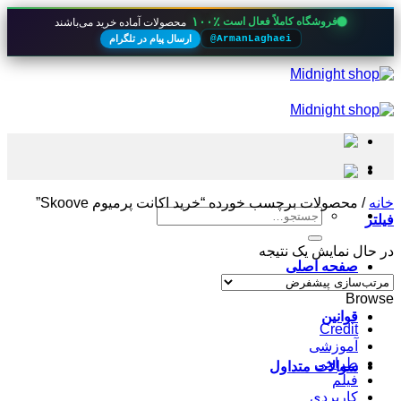
۱۰۰٪
فروشگاه کاملاً فعال است
محصولات آماده خرید می‌باشند
ارسال پیام در تلگرام
@ArmanLaghaei
Skip
to
content
خانه
/
محصولات برچسب خورده “خرید اکانت پرمیوم Skoove”
جستجو
فیلتر
برای:
در حال نمایش یک نتیجه
صفحه اصلی
Browse
قوانین
Credit
آموزشی
طراحی
سوالات متداول
فیلم
کاربردی