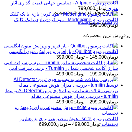
اکانت پرمیوم Artprice - دیتابیس جهانی قیمت ‌گذاری آثار
هنری
تومان
799,000
هیچ محصولی در سبد خرید نیست.
اکانت پرمیوم Modengine - مود کردن بازی با یک کلیک
بازگشت به فروشگاه
تومان
599,000
پرفروش ترین محصولات
اکانت پرمیوم Quillbot - پارافریز و ویرایش متون انگلیسی
محدوده
تومان
145,000
–
تومان
399,000
قیمت:
تومان145,000
شارژ اکانت شخصی شما در Turnitin - برسی سرقت ادبی
تا
محدوده
تومان
199,000
–
تومان
499,000
تومان399,000
قیمت:
تومان199,000
تا
بررسی مقالات شما به وسیله قوی ترین Ai Detector توسط
تومان499,000
turnitin - بررسی میزان هوش مصنوعی مقاله
محدوده
تومان
299,000
–
تومان
499,000
قیمت:
تومان299,000
تا
اکانت پرمیوم scite - هوش مصنوعی برای پژوهش و
تومان499,000
محدوده
تحقیقات
تومان
499,000
–
تومان
699,000
قیمت: