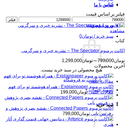
کتاب
تماس با ما
فیلتر بر اساس قیمت
حداقل
حداکثر
فیلتر
قیمت
قیمت
ورود / عضویت
مشاهده
سبد خرید /
تومان
0
کتاب
اکانت پرمیوم The Spectator – نشریه خبری و سرگرمی
محدوده
تومان
799,000
–
تومان
1,299,000
قیمت:
آخرین محصولات
هیچ محصولی در سبد خرید نیست.
تومان799,000
تا
بازگشت به فروشگاه
تومان1,299,000
اکانت پرمیوم Explainpaper - همراه هوشمند تو برای فهم
تسویه حساب
+
مقالات علمی
تومان
199,000
سبد خرید
اکانت پرمیوم Connected Papers - نقشه بصری پژوهش و
رفرنس یابی
تومان
799,000