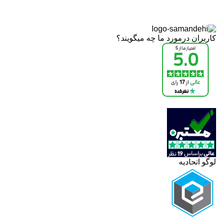
کاربران درمورد ما چه میگویند؟
لوگو اتحادیه