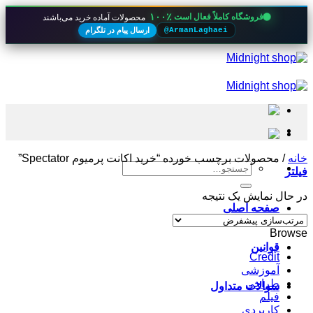
۱۰۰٪
فروشگاه کاملاً فعال است
محصولات آماده خرید می‌باشند
ارسال پیام در تلگرام
@ArmanLaghaei
Skip
to
content
خانه
/
محصولات برچسب خورده “خرید اکانت پرمیوم Spectator”
جستجو
فیلتر
برای:
در حال نمایش یک نتیجه
صفحه اصلی
Browse
قوانین
Credit
آموزشی
طراحی
سوالات متداول
فیلم
کاربردی