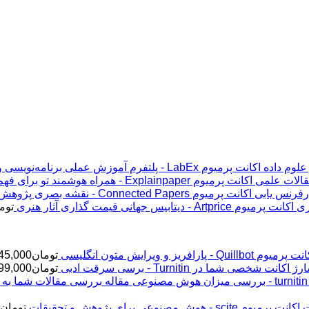
اکانت پرمیوم LabEx - پلتفرم آموزش عملی برنامه‌نویسی و علوم داده
اکانت پرمیوم Explainpaper - همراه هوشمند تو برای فهم مقالات علمی
اکانت پرمیوم Connected Papers - نقشه بصری پژوهش و رفرنس یابی
اکانت پرمیوم Artprice - دیتابیس جهانی قیمت ‌گذاری آثار هنری
توم
پرمیوم Quillbot - پارافریز و ویرایش متون انگلیسی
تومان
45,000
ژ اکانت شخصی شما در Turnitin - برسی سرقت ادبی
تومان
99,000
اکانت پرمیوم scite - هوش مصنوعی برای پژوهش و تحقیقات
تومان