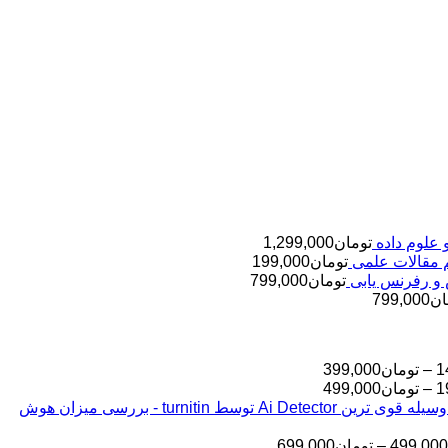
تومان
1,299,000
تومان
199,000
تومان
799,000
ان
799,000
محدوده
1
–
تومان
399,000
قیمت:
محدوده
1
–
تومان
499,000
قیمت:
تومان145,000
بررسی مقالات شما به وسیله قوی ترین Ai Detector توسط turnitin - بررسی میزان هوش
تا
تومان199,000
تا
تومان399,000
محدوده
499,000
–
تومان
699,000