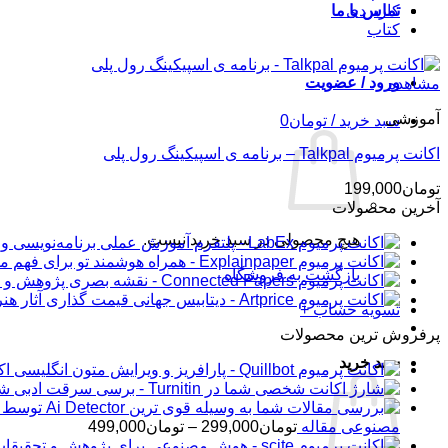
کاربردی
تماس با ما
کتاب
ورود / عضویت
مشاهده
آموزشی
سبد خرید /
تومان
0
اکانت پرمیوم Talkpal – برنامه ی اسپیکینگ رول پلی
تومان
199,000
آخرین محصولات
هیچ محصولی در سبد خرید نیست.
بازگشت به فروشگاه
تسویه حساب
+
پرفروش ترین محصولات
سبد خرید
اکانت 
شار
محدوده
مصنوعی مقاله
تومان
299,000
–
تومان
499,000
قیمت: