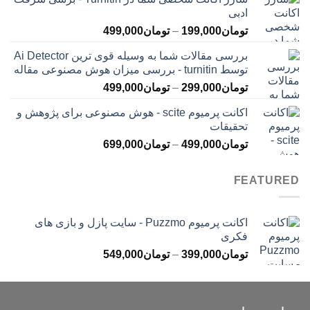
تومان145,000
ادبی
تا
محدوده
تومان
199,000
–
تومان
499,000
تومان399,000
قیمت:
بررسی مقالات شما به وسیله قوی ترین Ai Detector
تومان199,000
توسط turnitin - بررسی میزان هوش مصنوعی مقاله
تا
محدوده
تومان
299,000
–
تومان
499,000
تومان499,000
قیمت:
اکانت پرمیوم scite - هوش مصنوعی برای پژوهش و
تومان299,000
تحقیقات
تا
محدوده
تومان
499,000
–
تومان
699,000
تومان499,000
قیمت:
تومان499,000
FEATURED
تا
تومان699,000
اکانت پرمیوم Puzzmo - سایت پازل و بازی های
فکری
محدوده
تومان
399,000
–
تومان
549,000
قیمت:
تومان399,000
تا