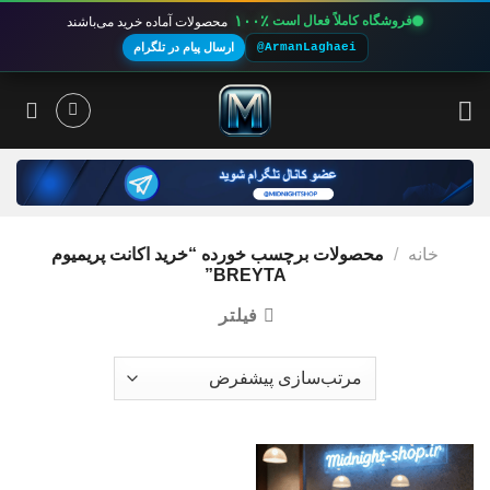
۱۰۰٪
فروشگاه کاملاً فعال است
محصولات آماده خرید می‌باشند
@ArmanLaghaei
ارسال پیام در تلگرام
Ski
t
conten
خانه
/
محصولات برچسب خورده “خرید اکانت پریمیوم
BREYTA”
فیلتر