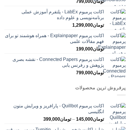
تومان
799,000
اکانت پرمیوم LabEx - پلتفرم آموزش عملی
برنامه‌نویسی و علوم داده
تومان
1,299,000
اکانت پرمیوم Explainpaper - همراه هوشمند تو برای
فهم مقالات علمی
تومان
199,000
اکانت پرمیوم Connected Papers - نقشه بصری
پژوهش و رفرنس یابی
تومان
799,000
پرفروش ترین محصولات
اکانت پرمیوم Quillbot - پارافریز و ویرایش متون
انگلیسی
محدوده
تومان
145,000
–
تومان
399,000
قیمت:
شارژ اکانت شخصی شما در Turnitin - برسی سرقت