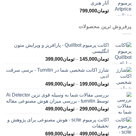
آثار هنری
تومان
799,000
پرفروش ترین محصولات
اکانت پرمیوم Quillbot - پارافریز و ویرایش متون
انگلیسی
محدوده
تومان
145,000
–
تومان
399,000
قیمت:
شارژ اکانت شخصی شما در Turnitin - برسی سرقت
تومان145,000
ادبی
تا
محدوده
تومان
199,000
–
تومان
499,000
تومان399,000
قیمت:
بررسی مقالات شما به وسیله قوی ترین Ai Detector
تومان199,000
توسط turnitin - بررسی میزان هوش مصنوعی مقاله
تا
محدوده
تومان
299,000
–
تومان
499,000
تومان499,000
قیمت:
اکانت پرمیوم scite - هوش مصنوعی برای پژوهش و
تومان299,000
تحقیقات
تا
محدوده
تومان
499,000
–
تومان
699,000
تومان499,000