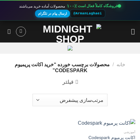
۱۰۰٪
فروشگاه کاملاً فعال است
محصولات آماده خرید می‌باشند
@ArmanLaghaei
ارسال پیام در تلگرام
Ski
t
conten
خانه
/
محصولات برچسب خورده “خرید اکانت پریمیوم
CODESPARK”
فیلتر
آموزشی
اکانت پرمیوم Codespark