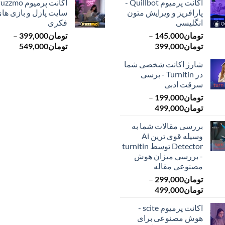
اکانت پرمیوم Quillbot -
پارافریز و ویرایش متون
سایت پازل و بازی ها
انگلیسی
فکری
تومان
145,000
–
تومان
399,000
–
محدوده
محدود
تومان
399,000
تومان
549,000
قیمت:
قیمت:
شارژ اکانت شخصی شما
تومان145,000
ت
در Turnitin - برسی
تا
تا
سرقت ادبی
تومان399,000
تومان549,000
تومان
199,000
–
محدوده
تومان
499,000
قیمت:
بررسی مقالات شما به
تومان199,000
وسیله قوی ترین Ai
تا
Detector توسط turnitin
تومان499,000
- بررسی میزان هوش
مصنوعی مقاله
تومان
299,000
–
محدوده
تومان
499,000
قیمت:
اکانت پرمیوم scite -
تومان299,000
هوش مصنوعی برای
تا