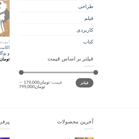
طراحی
فیلم
کاربردی
کتاب
آموزش
و یوگا
فیلتر بر اساس قیمت
تومان
حداقل
حداکثر
قیمت:
تومان179,000
—
فیلتر
قیمت
قیمت
تومان799,000
آخرین محصولات
پرفر