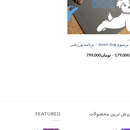
ی
اکانت پرمیوم down dog – برنامه ورزشی
محدوده
179,000
–
تومان
799,000
قیمت:
تومان179,000
تا
تومان799,000
وش ترین محصولات
FEATURED