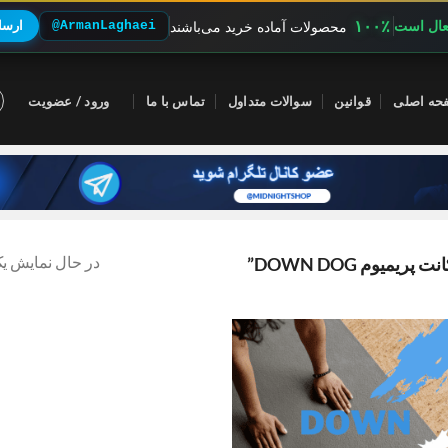
۱۰۰٪
فعال است
@ArmanLaghaei
ارسال
محصولات آماده خرید می‌باشند
حه اصلی
قوانین
سوالات متداول
تماس با ما
ورود / عضویت
در حال نمایش یک
یوم DOWN DOG”