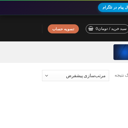
 پیام در تلگرام
سبد خرید /
تومان
0
تسویه حساب
 نتیجه