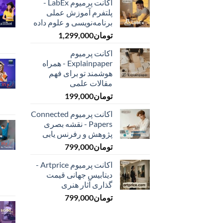
اکانت پرمیوم LabEx -
پلتفرم آموزش عملی
برنامه‌نویسی و علوم داده
تومان
1,299,000
اکانت پرمیوم
Explainpaper - همراه
هوشمند تو برای فهم
مقالات علمی
تومان
199,000
اکانت پرمیوم Connected
Papers - نقشه بصری
پژوهش و رفرنس یابی
تومان
799,000
اکانت پرمیوم Artprice -
دیتابیس جهانی قیمت
‌گذاری آثار هنری
تومان
799,000