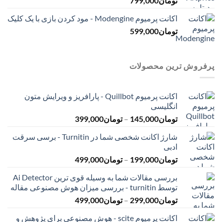
تومان
799,000
اکانت پرمیوم Modengine - مود کردن بازی با یک کلیک
تومان
599,000
پرفروش ترین محصولات
اکانت پرمیوم Quillbot - پارافریز و ویرایش متون
انگلیسی
محدوده
تومان
145,000
–
تومان
399,000
قیمت:
شارژ اکانت شخصی شما در Turnitin - برسی سرقت
تومان145,000
ادبی
تا
محدوده
تومان
199,000
–
تومان
499,000
تومان399,000
قیمت:
بررسی مقالات شما به وسیله قوی ترین Ai Detector
تومان199,000
توسط turnitin - بررسی میزان هوش مصنوعی مقاله
تا
محدوده
تومان
299,000
–
تومان
499,000
تومان499,000
قیمت:
اکانت پرمیوم scite - هوش مصنوعی برای پژوهش و
تومان299,000