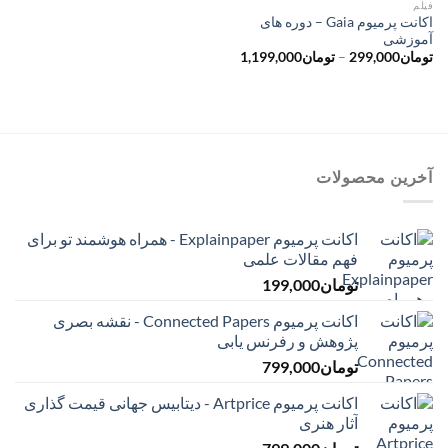
فیلم
اکانت پرمیوم Gaia – دوره های
آموزشی
محدوده
تومان
299,000
–
تومان
1,199,000
قیمت:
تومان299,000
تا
تومان1,199,000
آخرین محصولات
اکانت پرمیوم Explainpaper - همراه هوشمند تو برای
فهم مقالات علمی
تومان
199,000
اکانت پرمیوم Connected Papers - نقشه بصری
پژوهش و رفرنس یابی
تومان
799,000
اکانت پرمیوم Artprice - دیتابیس جهانی قیمت ‌گذاری
آثار هنری