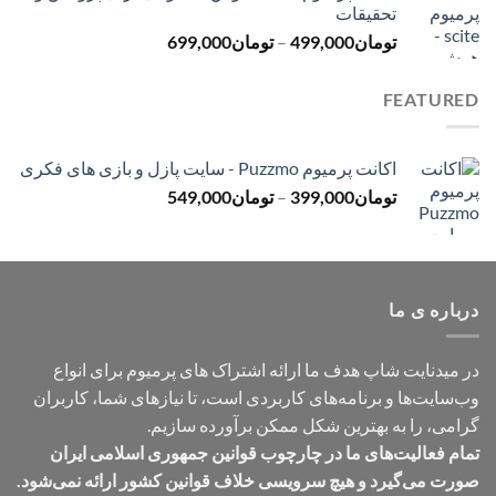
تحقیقات
تا
محدوده
تومان
499,000
–
تومان
699,000
تومان499,000
قیمت:
تومان499,000
FEATURED
تا
تومان699,000
اکانت پرمیوم Puzzmo - سایت پازل و بازی های فکری
محدوده
تومان
399,000
–
تومان
549,000
قیمت:
تومان399,000
تا
تومان549,000
درباره ی ما
در میدنایت شاپ هدف ما ارائه اشتراک های پرمیوم برای انواع
وب‌سایت‌ها و برنامه‌های کاربردی است، تا نیازهای شما، کاربران
گرامی، را به بهترین شکل ممکن برآورده سازیم.
تمام فعالیت‌های ما در چارچوب قوانین جمهوری اسلامی ایران
صورت می‌گیرد و هیچ سرویسی خلاف قوانین کشور ارائه نمی‌شود.