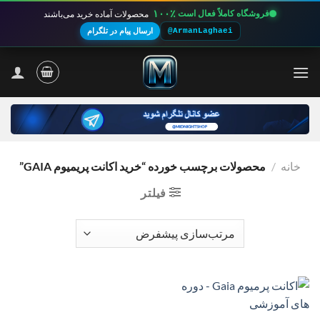
۱۰۰٪
فروشگاه کاملاً فعال است
محصولات آماده خرید می‌باشند
@ArmanLaghaei
ارسال پیام در تلگرام
Ski
t
conten
خانه
/
محصولات برچسب خورده “خرید اکانت پریمیوم GAIA”
فیلتر