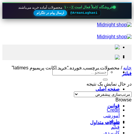
۱۰۰٪
فروشگاه کاملاً فعال است
محصولات آماده خرید می‌باشند
ارسال پیام در تلگرام
@ArmanLaghaei
Skip
to
content
خانه
/
محصولات برچسب خورده “خرید اکانت پریمیوم latimes”
جستجو
فیلتر
برای:
در حال نمایش یک نتیجه
صفحه اصلی
Browse
قوانین
Credit
آموزشی
طراحی
سوالات متداول
فیلم
کاربردی