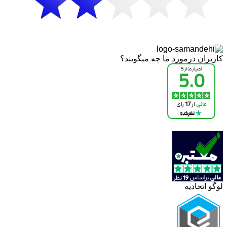
کاربران درمورد ما چه میگویند؟
لوگو اتحادیه