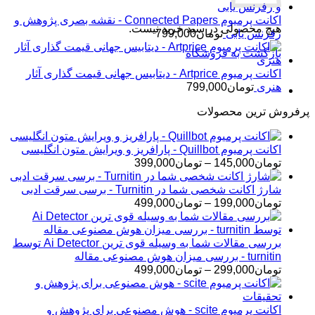
اکانت پرمیوم Connected Papers - نقشه بصری پژوهش و
هیچ محصولی در سبد خرید نیست.
رفرنس یابی
تومان
799,000
بازگشت به فروشگاه
اکانت پرمیوم Artprice - دیتابیس جهانی قیمت ‌گذاری آثار
هنری
تومان
799,000
پرفروش ترین محصولات
اکانت پرمیوم Quillbot - پارافریز و ویرایش متون انگلیسی
محدوده
تومان
145,000
–
تومان
399,000
قیمت:
تومان145,000
شارژ اکانت شخصی شما در Turnitin - برسی سرقت ادبی
تا
محدوده
تومان
199,000
–
تومان
499,000
تومان399,000
قیمت:
تومان199,000
تا
بررسی مقالات شما به وسیله قوی ترین Ai Detector توسط
تومان499,000
turnitin - بررسی میزان هوش مصنوعی مقاله
محدوده
تومان
299,000
–
تومان
499,000
قیمت:
تومان299,000
تا
اکانت پرمیوم scite - هوش مصنوعی برای پژوهش و