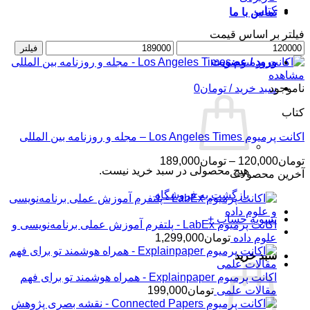
کتاب
تماس با ما
فیلتر بر اساس قیمت
حداقل
حداکثر
فیلتر
قیمت
قیمت
ورود / عضویت
مشاهده
ناموجود
سبد خرید /
تومان
0
کتاب
اکانت پرمیوم Los Angeles Times – مجله و روزنامه بین المللی
محدوده
تومان
120,000
–
تومان
189,000
هیچ محصولی در سبد خرید نیست.
قیمت:
آخرین محصولات
تومان120,000
بازگشت به فروشگاه
تا
تومان189,000
تسویه حساب
+
اکانت پرمیوم LabEx - پلتفرم آموزش عملی برنامه‌نویسی و
علوم داده
تومان
1,299,000
سبد خرید
اکانت پرمیوم Explainpaper - همراه هوشمند تو برای فهم
مقالات علمی
تومان
199,000