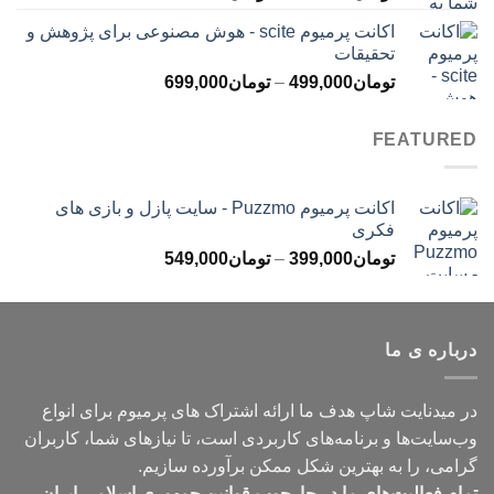
قیمت:
اکانت پرمیوم scite - هوش مصنوعی برای پژوهش و
تومان299,000
تحقیقات
تا
محدوده
تومان
499,000
–
تومان
699,000
تومان499,000
قیمت:
تومان499,000
FEATURED
تا
تومان699,000
اکانت پرمیوم Puzzmo - سایت پازل و بازی های
فکری
محدوده
تومان
399,000
–
تومان
549,000
قیمت:
تومان399,000
تا
درباره ی ما
تومان549,000
در میدنایت شاپ هدف ما ارائه اشتراک های پرمیوم برای انواع
وب‌سایت‌ها و برنامه‌های کاربردی است، تا نیازهای شما، کاربران
گرامی، را به بهترین شکل ممکن برآورده سازیم.
تمام فعالیت‌های ما در چارچوب قوانین جمهوری اسلامی ایران