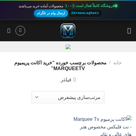
۱۰۰٪
فروشگاه کاملاً فعال است
محصولات آماده خرید می‌باشند
@ArmanLaghaei
ارسال پیام در تلگرام
Ski
t
conten
خانه
/
محصولات برچسب خورده “خرید اکانت پریمیوم
MARQUEETV”
فیلتر