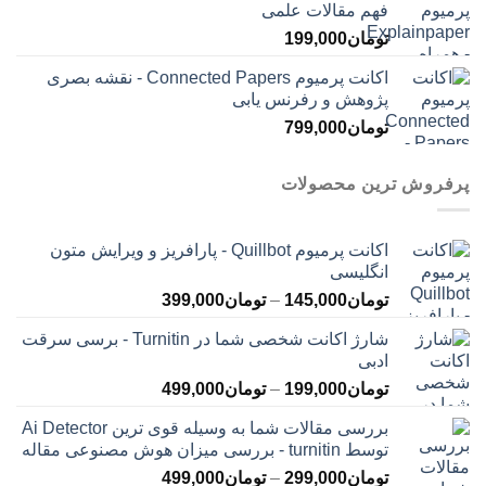
فهم مقالات علمی
تومان
199,000
اکانت پرمیوم Connected Papers - نقشه بصری
پژوهش و رفرنس یابی
تومان
799,000
پرفروش ترین محصولات
اکانت پرمیوم Quillbot - پارافریز و ویرایش متون
انگلیسی
محدوده
تومان
145,000
–
تومان
399,000
قیمت:
شارژ اکانت شخصی شما در Turnitin - برسی سرقت
تومان145,000
ادبی
تا
محدوده
تومان
199,000
–
تومان
499,000
تومان399,000
قیمت:
بررسی مقالات شما به وسیله قوی ترین Ai Detector
تومان199,000
توسط turnitin - بررسی میزان هوش مصنوعی مقاله
تا
محدوده
تومان
299,000
–
تومان
499,000
تومان499,000