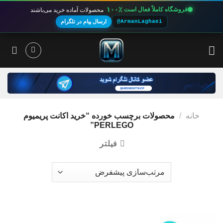
۱۰۰٪
فروشگاه کاملاً فعال است
محصولات آماده خرید می‌باشند
@ArmanLaghaei
ارسال پیام در تلگرام
Ski
t
conten
خانه
/
محصولات برچسب خورده “خرید اکانت پریمیوم
PERLEGO”
فیلتر