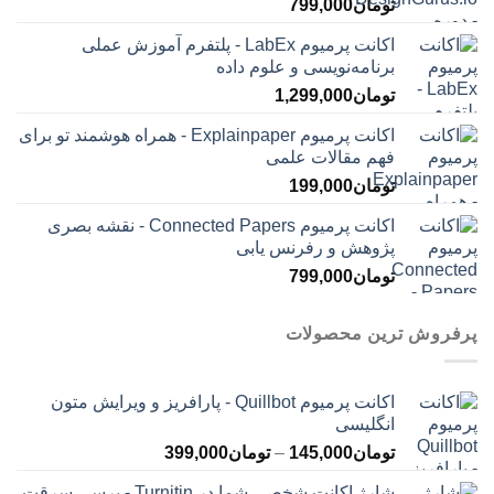
تومان
799,000
اکانت پرمیوم LabEx - پلتفرم آموزش عملی
برنامه‌نویسی و علوم داده
تومان
1,299,000
اکانت پرمیوم Explainpaper - همراه هوشمند تو برای
فهم مقالات علمی
تومان
199,000
اکانت پرمیوم Connected Papers - نقشه بصری
پژوهش و رفرنس یابی
تومان
799,000
پرفروش ترین محصولات
اکانت پرمیوم Quillbot - پارافریز و ویرایش متون
انگلیسی
محدوده
تومان
145,000
–
تومان
399,000
قیمت:
شارژ اکانت شخصی شما در Turnitin - برسی سرقت