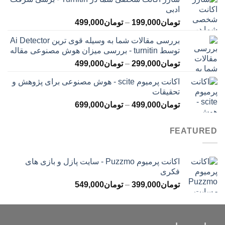
تومان145,000
ادبی
تا
محدوده
تومان
199,000
–
تومان
499,000
تومان399,000
قیمت:
بررسی مقالات شما به وسیله قوی ترین Ai Detector
تومان199,000
توسط turnitin - بررسی میزان هوش مصنوعی مقاله
تا
محدوده
تومان
299,000
–
تومان
499,000
تومان499,000
قیمت:
اکانت پرمیوم scite - هوش مصنوعی برای پژوهش و
تومان299,000
تحقیقات
تا
محدوده
تومان
499,000
–
تومان
699,000
تومان499,000
قیمت:
تومان499,000
FEATURED
تا
تومان699,000
اکانت پرمیوم Puzzmo - سایت پازل و بازی های
فکری
محدوده
تومان
399,000
–
تومان
549,000
قیمت:
تومان399,000
تا