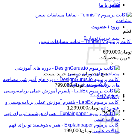
کتاب
تماس با ما
مشاهده
ورود / عضویت
فیلم
سبد خرید /
تومان
0
اکانت پرمیوم TennisTv – تماشا مسابقات تنیس
تومان
699,000
آخرین محصولات
هیچ محصولی در سبد خرید نیست.
اکانت پرمیوم DesignGurus.io - دوره ‌های آموزشی مصاحبه
بازگشت به فروشگاه
‌های برنامه نویسی
تومان
799,000
تسویه حساب
+
اکانت پرمیوم LabEx - پلتفرم آموزش عملی برنامه‌نویسی و
علوم داده
تومان
1,299,000
سبد خرید
اکانت پرمیوم Explainpaper - همراه هوشمند تو برای فهم
مقالات علمی
تومان
199,000