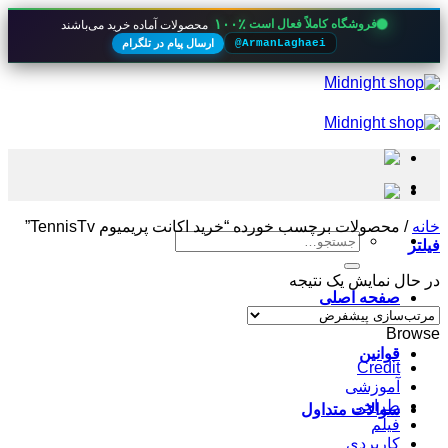
۱۰۰٪
فروشگاه کاملاً فعال است
محصولات آماده خرید می‌باشند
ارسال پیام در تلگرام
@ArmanLaghaei
Skip
to
content
خانه
/
محصولات برچسب خورده “خرید اکانت پریمیوم TennisTv”
جستجو
فیلتر
برای:
در حال نمایش یک نتیجه
صفحه اصلی
Browse
قوانین
Credit
آموزشی
طراحی
سوالات متداول
فیلم
کاربردی