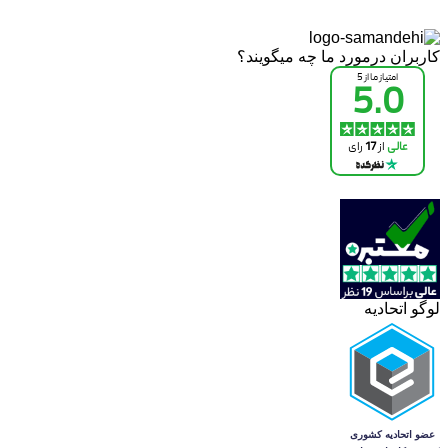
کاربران درمورد ما چه میگویند؟
لوگو اتحادیه