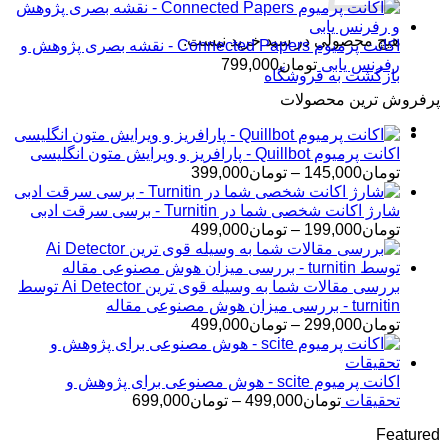
هیچ محصولی در سبد خرید نیست.
اکانت پرمیوم Connected Papers - نقشه بصری پژوهش و
رفرنس یابی
تومان
799,000
بازگشت به فروشگاه
پرفروش ترین محصولات
اکانت پرمیوم Quillbot - پارافریز و ویرایش متون انگلیسی
محدوده
تومان
145,000
–
تومان
399,000
قیمت:
تومان145,000
شارژ اکانت شخصی شما در Turnitin - برسی سرقت ادبی
تا
محدوده
تومان
199,000
–
تومان
499,000
تومان399,000
قیمت:
تومان199,000
تا
بررسی مقالات شما به وسیله قوی ترین Ai Detector توسط
تومان499,000
turnitin - بررسی میزان هوش مصنوعی مقاله
محدوده
تومان
299,000
–
تومان
499,000
قیمت:
تومان299,000
تا
اکانت پرمیوم scite - هوش مصنوعی برای پژوهش و
تومان499,000
محدوده
تحقیقات
تومان
499,000
–
تومان
699,000
قیمت:
Featured
تومان499,000