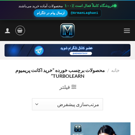
۱۰۰٪
فروشگاه کاملاً فعال است
محصولات آماده خرید می‌باشند
@ArmanLaghaei
ارسال پیام در تلگرام
Ski
t
conten
خانه
/
محصولات برچسب خورده “خرید اکانت پریمیوم
TURBOLEARN”
فیلتر