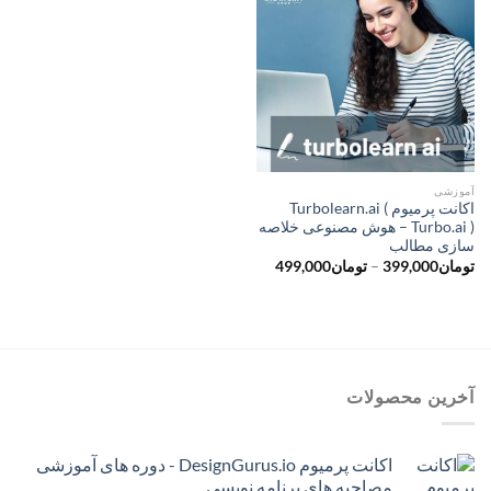
آموزشی
اکانت پرمیوم Turbolearn.ai (
Turbo.ai ) – هوش مصنوعی خلاصه
سازی مطالب
محدوده
تومان
399,000
–
تومان
499,000
قیمت:
تومان399,000
تا
تومان499,000
آخرین محصولات
اکانت پرمیوم DesignGurus.io - دوره ‌های آموزشی
مصاحبه ‌های برنامه نویسی