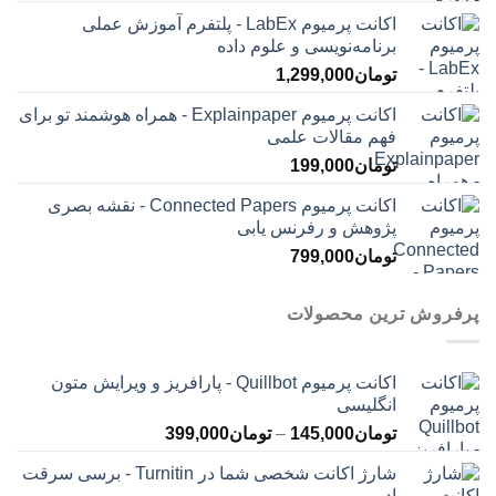
اکانت پرمیوم LabEx - پلتفرم آموزش عملی
برنامه‌نویسی و علوم داده
تومان
1,299,000
اکانت پرمیوم Explainpaper - همراه هوشمند تو برای
فهم مقالات علمی
تومان
199,000
اکانت پرمیوم Connected Papers - نقشه بصری
پژوهش و رفرنس یابی
تومان
799,000
پرفروش ترین محصولات
اکانت پرمیوم Quillbot - پارافریز و ویرایش متون
انگلیسی
محدوده
تومان
145,000
–
تومان
399,000
قیمت:
شارژ اکانت شخصی شما در Turnitin - برسی سرقت
تومان145,000
ادبی