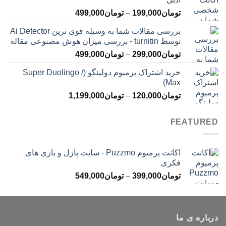
تا
محدوده
تومان
199,000
–
تومان
499,000
تومان399,000
قیمت:
بررسی مقالات شما به وسیله قوی ترین Ai Detector
تومان199,000
توسط turnitin - بررسی میزان هوش مصنوعی مقاله
تا
محدوده
تومان
299,000
–
تومان
499,000
تومان499,000
قیمت:
خرید اشتراک پرمیوم دولینگو (Super Duolingo /
تومان299,000
Max)
تا
محدوده
تومان
120,000
–
تومان
1,199,000
تومان499,000
قیمت:
تومان120,000
FEATURED
تا
تومان1,199,000
اکانت پرمیوم Puzzmo - سایت پازل و بازی های
فکری
محدوده
تومان
399,000
–
تومان
549,000
قیمت:
تومان399,000
تا
درباره ی ما
تومان549,000