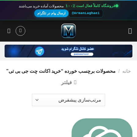
۱۰۰٪
فروشگاه کاملاً فعال است
محصولات آماده خرید می‌باشند
@ArmanLaghaei
ارسال پیام در تلگرام
Ski
t
conten
خانه
/
محصولات برچسب خورده “خرید اکانت چت جی بی تی”
فیلتر