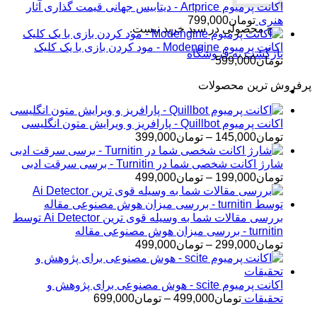
اکانت پرمیوم Artprice - دیتابیس جهانی قیمت ‌گذاری آثار
هنری
تومان
799,000
هیچ محصولی در سبد خرید نیست.
اکانت پرمیوم Modengine - مود کردن بازی با یک کلیک
بازگشت به فروشگاه
تومان
599,000
پرفروش ترین محصولات
اکانت پرمیوم Quillbot - پارافریز و ویرایش متون انگلیسی
محدوده
تومان
145,000
–
تومان
399,000
قیمت:
تومان145,000
شارژ اکانت شخصی شما در Turnitin - برسی سرقت ادبی
تا
محدوده
تومان
199,000
–
تومان
499,000
تومان399,000
قیمت:
تومان199,000
تا
بررسی مقالات شما به وسیله قوی ترین Ai Detector توسط
تومان499,000
turnitin - بررسی میزان هوش مصنوعی مقاله
محدوده
تومان
299,000
–
تومان
499,000
قیمت:
تومان299,000
تا
اکانت پرمیوم scite - هوش مصنوعی برای پژوهش و
تومان499,000
محدوده
تحقیقات
تومان
499,000
–
تومان
699,000
قیمت: