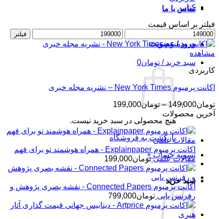
کتاب
تماس با ما
فیلتر بر اساس قیمت
حداقل
حداکثر
فیلتر
قیمت
قیمت
ورود / عضویت
مشاهده
سبد خرید /
تومان
0
کاربردی
اکانت پرمیوم New York Times – نشریه مجله خبری
محدوده
تومان
149,000
–
تومان
199,000
قیمت:
آخرین محصولات
هیچ محصولی در سبد خرید نیست.
تومان149,000
تا
بازگشت به فروشگاه
تومان199,000
اکانت پرمیوم Explainpaper - همراه هوشمند تو برای فهم
تسویه حساب
+
مقالات علمی
تومان
199,000
سبد خرید
اکانت پرمیوم Connected Papers - نقشه بصری پژوهش و
رفرنس یابی
تومان
799,000