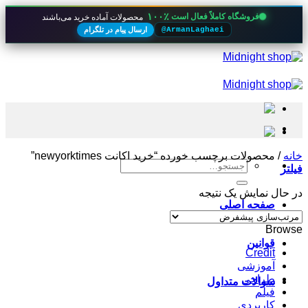
۱۰۰٪
فروشگاه کاملاً فعال است
محصولات آماده خرید می‌باشند
ارسال پیام در تلگرام
@ArmanLaghaei
Skip
to
content
خانه
/
محصولات برچسب خورده “خرید اکانت newyorktimes”
جستجو
فیلتر
برای:
در حال نمایش یک نتیجه
صفحه اصلی
Browse
قوانین
Credit
آموزشی
طراحی
سوالات متداول
فیلم
کاربردی