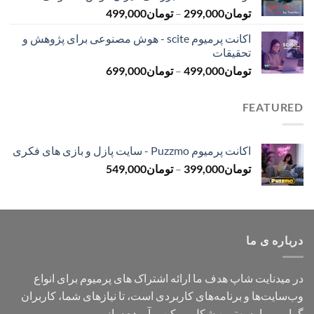
محدوده
تومان
299,000
–
تومان
499,000
تومان499,000
قیمت:
اکانت پرمیوم scite - هوش مصنوعی برای پژوهش و
تومان299,000
تحقیقات
تا
محدوده
تومان
499,000
–
تومان
699,000
تومان499,000
قیمت:
تومان499,000
FEATURED
تا
تومان699,000
اکانت پرمیوم Puzzmo - سایت پازل و بازی های فکری
محدوده
تومان
399,000
–
تومان
549,000
قیمت:
تومان399,000
تا
تومان549,000
درباره ی ما
در میدنایت شاپ هدف ما ارائه اشتراک های پرمیوم برای انواع
وب‌سایت‌ها و برنامه‌های کاربردی است، تا نیازهای شما، کاربران
گرامی، را به بهترین شکل ممکن برآورده سازیم.