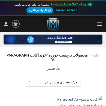
۱۰۰٪
فروشگاه کاملاً فعال است
محصولات آماده خرید می‌باشند
@ArmanLaghaei
ارسال پیام در تلگرام
Ski
t
conten
خانه
/
محصولات برچسب خورده “خرید اکانت PARAGRAPH
AI”
فیلتر