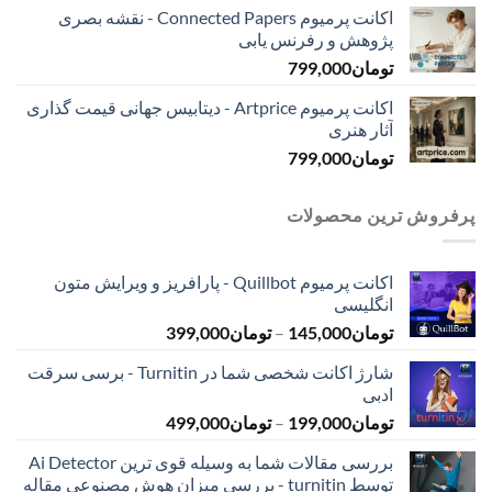
اکانت پرمیوم Connected Papers - نقشه بصری
پژوهش و رفرنس یابی
تومان
799,000
اکانت پرمیوم Artprice - دیتابیس جهانی قیمت ‌گذاری
آثار هنری
تومان
799,000
پرفروش ترین محصولات
اکانت پرمیوم Quillbot - پارافریز و ویرایش متون
انگلیسی
محدوده
تومان
145,000
–
تومان
399,000
قیمت:
شارژ اکانت شخصی شما در Turnitin - برسی سرقت
تومان145,000
ادبی
تا
محدوده
تومان
199,000
–
تومان
499,000
تومان399,000
قیمت:
بررسی مقالات شما به وسیله قوی ترین Ai Detector
تومان199,000
توسط turnitin - بررسی میزان هوش مصنوعی مقاله
تا