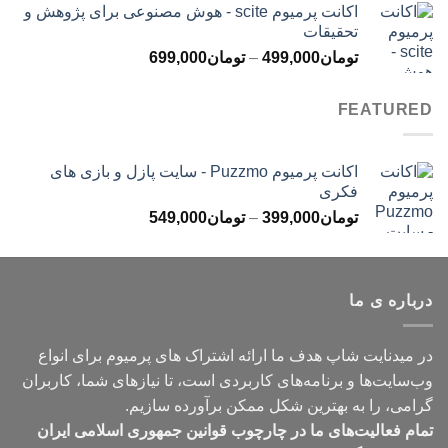
اکانت پرمیوم scite - هوش مصنوعی برای پژوهش و
تومان299,000
تحقیقات
تا
محدوده
تومان
499,000
–
تومان
699,000
تومان499,000
قیمت:
تومان499,000
FEATURED
تا
تومان699,000
اکانت پرمیوم Puzzmo - سایت پازل و بازی های
فکری
محدوده
تومان
399,000
–
تومان
549,000
قیمت:
تومان399,000
تا
درباره ی ما
تومان549,000
در میدنایت شاپ هدف ما ارائه اشتراک های پرمیوم برای انواع
وب‌سایت‌ها و برنامه‌های کاربردی است، تا نیازهای شما، کاربران
گرامی، را به بهترین شکل ممکن برآورده سازیم.
تمام فعالیت‌های ما در چارچوب قوانین جمهوری اسلامی ایران