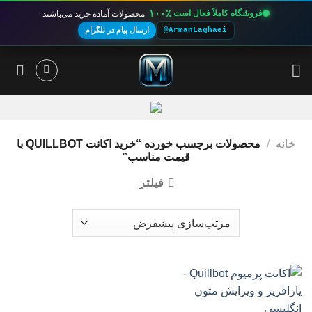
۱۰۰٪
فروشگاه کاملاً فعال است
محصولات آماده خرید می‌باشند
@ArmanLaghaei
ارسال پیام در تلگرام
Ski
t
conten
خانه
/
محصولات برچسب خورده “خرید اکانت QUILLBOT با
قیمت مناسب”
فیلتر