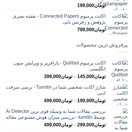
تومان
199,000
اکانت پرمیوم Connected Papers - نقشه بصری
پژوهش و رفرنس یابی
تومان
799,000
پرفروش ترین محصولات
اکانت پرمیوم Quillbot - پارافریز و ویرایش متون
انگلیسی
محدوده
تومان
145,000
–
تومان
399,000
قیمت:
شارژ اکانت شخصی شما در Turnitin - برسی سرقت
تومان145,000
ادبی
تا
محدوده
تومان
199,000
–
تومان
499,000
تومان399,000
قیمت:
بررسی مقالات شما به وسیله قوی ترین Ai Detector
تومان199,000
توسط turnitin - بررسی میزان هوش مصنوعی مقاله
تا
محدوده
تومان
299,000
–
تومان
499,000
تومان499,000
قیمت: