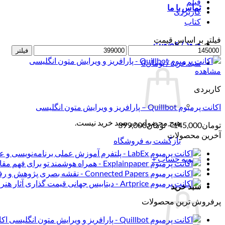
فیلم
تماس با ما
کاربردی
کتاب
فیلتر بر اساس قیمت
ورود / عضویت
حداقل
حداکثر
فیلتر
قیمت
قیمت
سبد خرید /
تومان
0
مشاهده
کاربردی
اکانت پرمیوم Quillbot – پارافریز و ویرایش متون انگلیسی
هیچ محصولی در سبد خرید نیست.
محدوده
تومان
145,000
–
تومان
399,000
قیمت:
آخرین محصولات
بازگشت به فروشگاه
تومان145,000
تا
تسویه حساب
+
تومان399,000
سبد خرید
پرفروش ترین محصولات
اکانت پرمی