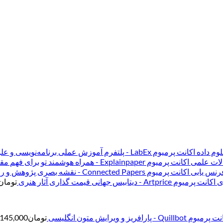
اکانت پرمیوم LabEx - پلتفرم آموزش عملی برنامه‌نویسی و علوم داده
اکانت پرمیوم Explainpaper - همراه هوشمند تو برای فهم مقالات علمی
اکانت پرمیوم Connected Papers - نقشه بصری پژوهش و رفرنس یابی
اکانت پرمیوم Artprice - دیتابیس جهانی قیمت ‌گذاری آثار هنری
تومان
وم Quillbot - پارافریز و ویرایش متون انگلیسی
تومان
145,000