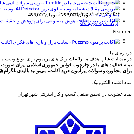
شارژ 
هیچ محصولی در سبد خرید نیست.
محدوده
مصنوعی مقاله
تومان
299,000
–
تومان
499,000
قیمت:
بازگشت به فروشگاه
تومان299,000
Featured
تا
تومان499,000
اکانت پرمیوم Puzzmo - 
درباره ی ما
در میدنایت شاپ هدف ما ارائه اشتراک های پرمیوم برای انواع وب‌سایت‌
تمام فعالیت‌های ما در چارچوب قوانین جمهوری اسلامی ایران صورت م
برای مشاوره و سوالات پیرامون خرید اکانت، می‌توانید با آیدی تلگرام @ArmanLaghaei در ارتباط باشید.
نماد اعتماد الکترونیک
نماد عضویت در انجمن صنفی کسب و کار اینترنتی شهر تهران