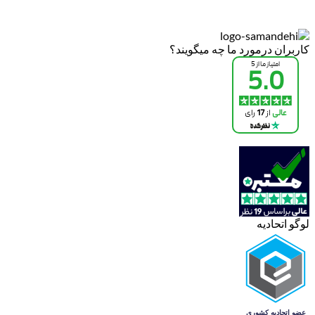
کاربران درمورد ما چه میگویند؟
لوگو اتحادیه