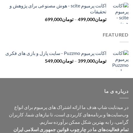
قیمت:
اکانت پرمیوم scite - هوش مصنوعی برای پژوهش و
تومان299,000
تحقیقات
تا
محدوده
تومان
499,000
–
تومان
699,000
تومان499,000
قیمت:
تومان499,000
FEATURED
تا
تومان699,000
اکانت پرمیوم Puzzmo - سایت پازل و بازی های فکری
محدوده
تومان
399,000
–
تومان
549,000
قیمت:
تومان399,000
تا
تومان549,000
درباره ی ما
در میدنایت شاپ هدف ما ارائه اشتراک های پرمیوم برای انواع
وب‌سایت‌ها و برنامه‌های کاربردی است، تا نیازهای شما، کاربران
گرامی، را به بهترین شکل ممکن برآورده سازیم.
تمام فعالیت‌های ما در چارچوب قوانین جمهوری اسلامی ایران