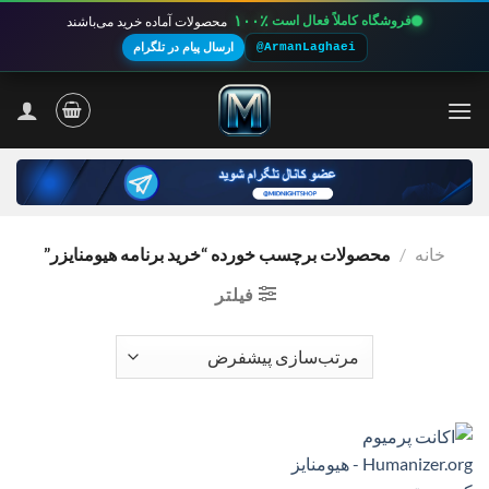
۱۰۰٪
فروشگاه کاملاً فعال است
محصولات آماده خرید می‌باشند
@ArmanLaghaei
ارسال پیام در تلگرام
Ski
t
conten
خانه
/
محصولات برچسب خورده “خرید برنامه هیومنایزر”
فیلتر