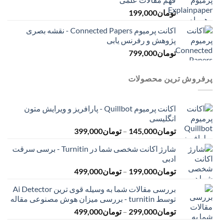
تومان
199,000
اکانت پرمیوم Connected Papers - نقشه بصری
پژوهش و رفرنس یابی
تومان
799,000
پرفروش ترین محصولات
اکانت پرمیوم Quillbot - پارافریز و ویرایش متون
انگلیسی
محدوده
تومان
145,000
–
تومان
399,000
قیمت:
شارژ اکانت شخصی شما در Turnitin - برسی سرقت
تومان145,000
ادبی
تا
محدوده
تومان
199,000
–
تومان
499,000
تومان399,000
قیمت:
بررسی مقالات شما به وسیله قوی ترین Ai Detector
تومان199,000
توسط turnitin - بررسی میزان هوش مصنوعی مقاله
تا
محدوده
تومان
299,000
–
تومان
499,000
تومان499,000