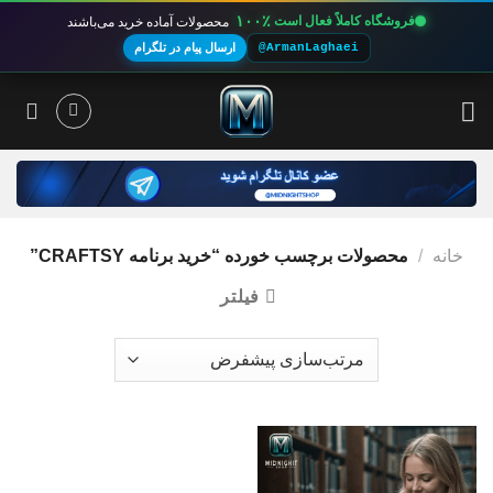
۱۰۰٪
فروشگاه کاملاً فعال است
محصولات آماده خرید می‌باشند
@ArmanLaghaei
ارسال پیام در تلگرام
Ski
t
conten
خانه
/
محصولات برچسب خورده “خرید برنامه CRAFTSY”
فیلتر