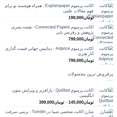
اکانت پرمیوم Explainpaper - همراه هوشمند تو برای
فهم مقالات علمی
تومان
199,000
اکانت پرمیوم Connected Papers - نقشه بصری
پژوهش و رفرنس یابی
تومان
799,000
اکانت پرمیوم Artprice - دیتابیس جهانی قیمت ‌گذاری
آثار هنری
تومان
799,000
پرفروش ترین محصولات
اکانت پرمیوم Quillbot - پارافریز و ویرایش متون
انگلیسی
محدوده
تومان
145,000
–
تومان
399,000
قیمت:
شارژ اکانت شخصی شما در Turnitin - برسی سرقت
تومان145,000
ادبی