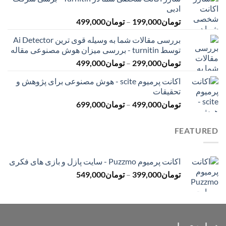
تومان145,000
ادبی
تا
محدوده
تومان
199,000
–
تومان
499,000
تومان399,000
قیمت:
بررسی مقالات شما به وسیله قوی ترین Ai Detector
تومان199,000
توسط turnitin - بررسی میزان هوش مصنوعی مقاله
تا
محدوده
تومان
299,000
–
تومان
499,000
تومان499,000
قیمت:
اکانت پرمیوم scite - هوش مصنوعی برای پژوهش و
تومان299,000
تحقیقات
تا
محدوده
تومان
499,000
–
تومان
699,000
تومان499,000
قیمت:
تومان499,000
FEATURED
تا
تومان699,000
اکانت پرمیوم Puzzmo - سایت پازل و بازی های فکری
محدوده
تومان
399,000
–
تومان
549,000
قیمت:
تومان399,000
تا
تومان549,000
درباره ی ما