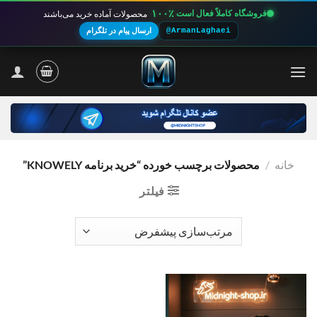
۱۰۰٪
فروشگاه کاملاً فعال است
محصولات آماده خرید می‌باشند
@ArmanLaghaei
ارسال پیام در تلگرام
Ski
t
conten
خانه
/
محصولات برچسب خورده “خرید برنامه KNOWELY”
فیلتر