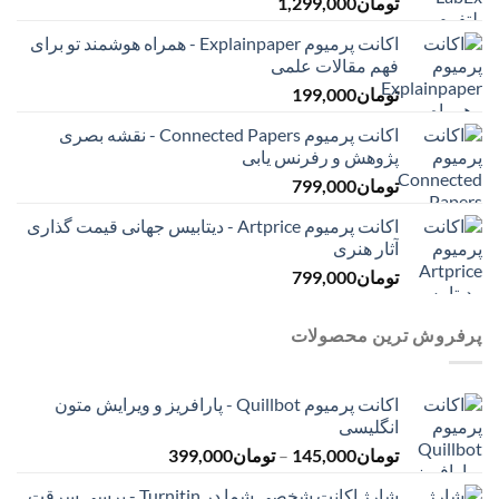
تومان
1,299,000
اکانت پرمیوم Explainpaper - همراه هوشمند تو برای
فهم مقالات علمی
تومان
199,000
اکانت پرمیوم Connected Papers - نقشه بصری
پژوهش و رفرنس یابی
تومان
799,000
اکانت پرمیوم Artprice - دیتابیس جهانی قیمت ‌گذاری
آثار هنری
تومان
799,000
پرفروش ترین محصولات
اکانت پرمیوم Quillbot - پارافریز و ویرایش متون
انگلیسی
محدوده
تومان
145,000
–
تومان
399,000
قیمت:
شارژ اکانت شخصی شما در Turnitin - برسی سرقت