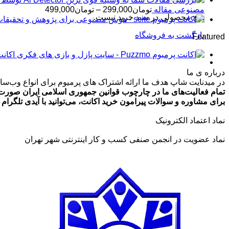
محدوده
مصنوعی مقاله
تومان
299,000
–
تومان
499,000
هیچ محصولی در سبد خرید نیست.
قیمت:
تومان99,000
بازگشت به فروشگاه
Featured
تا
تومان499,000
اکانت پرمیوم zmo
درباره ی ما
در میدنایت شاپ هدف ما ارائه اشتراک های پرمیوم برای انواع وب‌سایت
تمام فعالیت‌های ما در چارچوب قوانین جمهوری اسلامی ایران صورت 
برای مشاوره و سوالات پیرامون خرید اکانت، می‌توانید با آیدی تلگرام @ArmanLaghaei در ارتباط باش
نماد اعتماد الکترونیک
نماد عضویت در انجمن صنفی کسب و کار اینترنتی شهر تهران