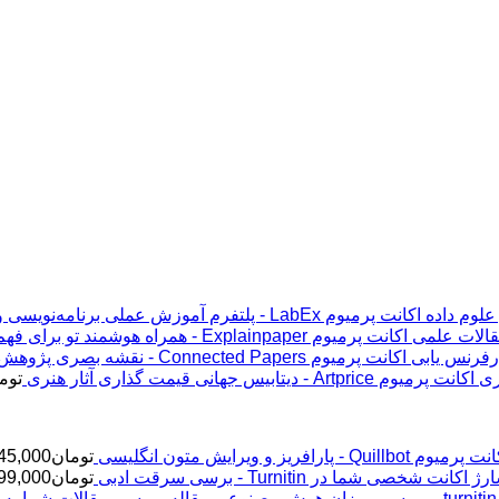
اکانت پرمیوم LabEx - پلتفرم آموزش عملی برنامه‌نویسی و علوم داده
اکانت پرمیوم Explainpaper - همراه هوشمند تو برای فهم مقالات علمی
اکانت پرمیوم Connected Papers - نقشه بصری پژوهش و رفرنس یابی
اکانت پرمیوم Artprice - دیتابیس جهانی قیمت ‌گذاری آثار هنری
توم
پرمیوم Quillbot - پارافریز و ویرایش متون انگلیسی
تومان
45,000
ژ اکانت شخصی شما در Turnitin - برسی سرقت ادبی
تومان
99,000