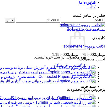
کاربردی
تماس با ما
کتاب
فیلتر بر اساس قیمت
حداقل
ورود / عضویت
حداکثر
فیلتر
قیمت
قیمت
سبد خرید /
تومان
0
مشاهده
کاربردی
اکانت پرمیوم spinrewriter
محدوده
تومان
799,000
–
تومان
1,199,000
هیچ محصولی در سبد خرید نیست.
قیمت:
آخرین محصولات
تومان799,000
بازگشت به فروشگاه
تا
تومان1,199,000
تسویه حساب
+
سبد خرید
پرفروش ترین محصولات
اکانت 
شار