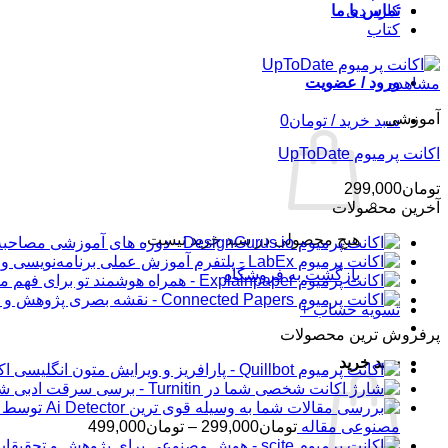
کاربردی
تماس با ما
کتاب
ورود / عضویت
مشاهده
آموزشی
سبد خرید /
تومان
0
اکانت پرمیوم UpToDate
تومان
299,000
آخرین محصولات
هیچ محصولی در سبد خرید نیست.
بازگشت به فروشگاه
تسویه حساب
+
پرفروش ترین محصولات
سبد خرید
اکانت 
شار
محدوده
مصنوعی مقاله
تومان
299,000
–
تومان
499,000
قیمت: