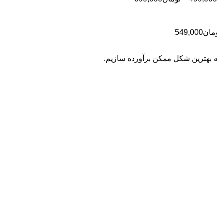
تومان499,000
قیمت:
تومان499,000
تا
محدوده
مان
549,000
تومان699,000
قیمت:
تومان399,000
به بهترین شکل ممکن برآورده سازیم.
تا
تومان549,000