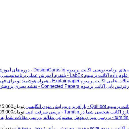
اکانت پرمیوم DesignGurus.io - دوره ‌های آموزشی مصاحبه ‌های برنامه نویسی
اکانت پرمیوم LabEx - پلتفرم آموزش عملی برنامه‌نویسی و علوم داده
اکانت پرمیوم Explainpaper - همراه هوشمند تو برای فهم مقالات علمی
اکانت پرمیوم Connected Papers - نقشه بصری پژوهش و رفرنس یابی
پرمیوم Quillbot - پارافریز و ویرایش متون انگلیسی
تومان
45,000
ژ اکانت شخصی شما در Turnitin - برسی سرقت ادبی
تومان
99,000
اکانت پرمیوم scite - هوش مصنوعی برای پژوهش و تحقیقات
تومان