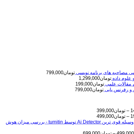
تومان
799,000
تومان
1,299,000
تومان
199,000
تومان
799,000
محدوده
1
–
تومان
399,000
قیمت:
محدوده
1
–
تومان
499,000
قیمت:
تومان145,000
بررسی مقالات شما به وسیله قوی ترین Ai Detector توسط turnitin - بررسی میزان هوش
تا
تومان199,000
تا
تومان399,000
محدوده
499,000
–
تومان
699,000