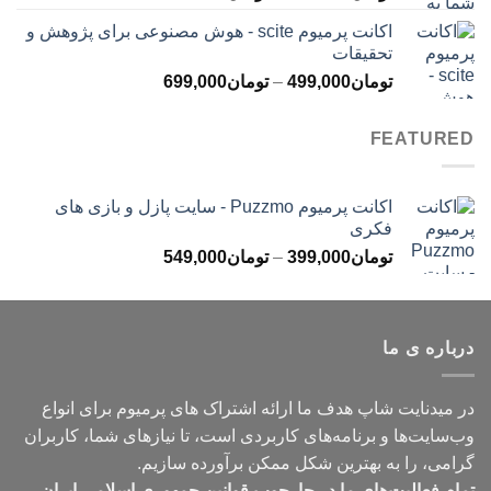
قیمت:
اکانت پرمیوم scite - هوش مصنوعی برای پژوهش و
تومان299,000
تحقیقات
تا
محدوده
تومان
499,000
–
تومان
699,000
تومان499,000
قیمت:
تومان499,000
FEATURED
تا
تومان699,000
اکانت پرمیوم Puzzmo - سایت پازل و بازی های
فکری
محدوده
تومان
399,000
–
تومان
549,000
قیمت:
تومان399,000
تا
درباره ی ما
تومان549,000
در میدنایت شاپ هدف ما ارائه اشتراک های پرمیوم برای انواع
وب‌سایت‌ها و برنامه‌های کاربردی است، تا نیازهای شما، کاربران
گرامی، را به بهترین شکل ممکن برآورده سازیم.
تمام فعالیت‌های ما در چارچوب قوانین جمهوری اسلامی ایران