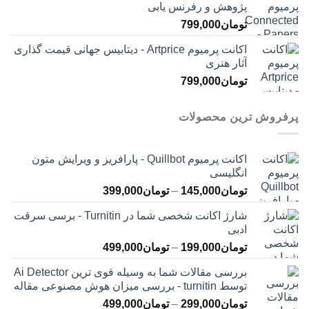
پژوهش و رفرنس یابی
تومان
799,000
اکانت پرمیوم Artprice - دیتابیس جهانی قیمت ‌گذاری
آثار هنری
تومان
799,000
پرفروش ترین محصولات
اکانت پرمیوم Quillbot - پارافریز و ویرایش متون
انگلیسی
محدوده
تومان
145,000
–
تومان
399,000
قیمت:
شارژ اکانت شخصی شما در Turnitin - برسی سرقت
تومان145,000
ادبی
تا
محدوده
تومان
199,000
–
تومان
499,000
تومان399,000
قیمت:
بررسی مقالات شما به وسیله قوی ترین Ai Detector
تومان199,000
توسط turnitin - بررسی میزان هوش مصنوعی مقاله
تا
محدوده
تومان
299,000
–
تومان
499,000
تومان499,000