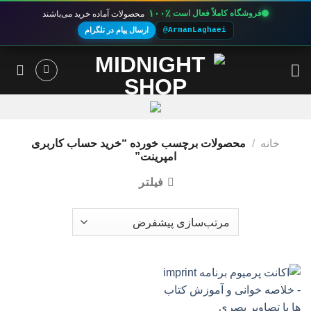
۱۰۰٪
فروشگاه کاملاً فعال است
محصولات آماده خرید می‌باشند
@ArmanLaghaei
ارسال پیام در تلگرام
Ski
t
conten
خانه
/
محصولات برچسب خورده “خرید حساب کاربری
امپرینت”
فیلتر