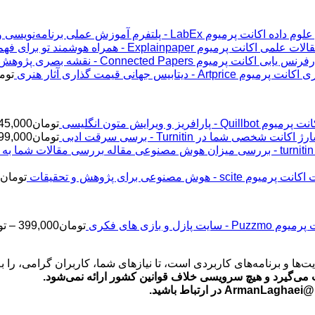
اکانت پرمیوم LabEx - پلتفرم آموزش عملی برنامه‌نویسی و علوم داده
اکانت پرمیوم Explainpaper - همراه هوشمند تو برای فهم مقالات علمی
اکانت پرمیوم Connected Papers - نقشه بصری پژوهش و رفرنس یابی
اکانت پرمیوم Artprice - دیتابیس جهانی قیمت ‌گذاری آثار هنری
توم
پرمیوم Quillbot - پارافریز و ویرایش متون انگلیسی
تومان
45,000
ژ اکانت شخصی شما در Turnitin - برسی سرقت ادبی
تومان
99,000
اکانت پرمیوم scite - هوش مصنوعی برای پژوهش و تحقیقات
تومان
2
Puz - سایت پازل و بازی های فکری
تومان
399,000
–
تو
‌ها و برنامه‌های کاربردی است، تا نیازهای شما، کاربران گرامی، را 
می‌گیرد و هیچ سرویسی خلاف قوانین کشور ارائه نمی‌شود.
ید.