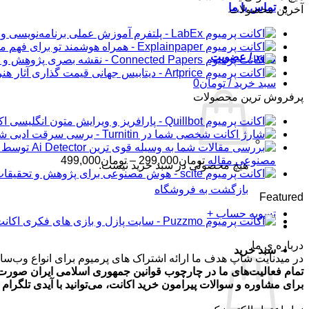
تماس با ما
آخرین محصولات
ورود / عضویت
سبد خرید /
تومان
0
پرفروش ترین محصولات
اکانت 
شار
محدوده
مصنوعی مقاله
تومان
299,000
–
تومان
499,000
هیچ محصولی در سبد خرید نیست.
قیمت:
تومان99,000
بازگشت به فروشگاه
Featured
تا
تومان499,000
تسویه حساب
+
اکانت پرمیوم zmo
درباره ی ما
سبد خرید
در میدنایت شاپ هدف ما ارائه اشتراک های پرمیوم برای انواع وب‌سایت
تمام فعالیت‌های ما در چارچوب قوانین جمهوری اسلامی ایران صورت 
برای مشاوره و سوالات پیرامون خرید اکانت، می‌توانید با آیدی تلگرام @ArmanLaghaei در ارتباط باش