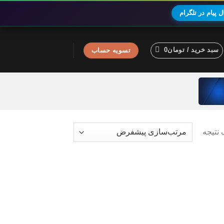
 پیام در تلگرام
سبد خرید /
تومان
0
تسویه حساب
نتیجه