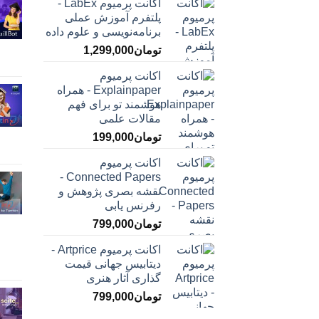
اکانت پرمیوم LabEx -
پلتفرم آموزش عملی
برنامه‌نویسی و علوم داده
تومان
1,299,000
اکانت پرمیوم
Explainpaper - همراه
هوشمند تو برای فهم
مقالات علمی
تومان
199,000
اکانت پرمیوم
Connected Papers -
نقشه بصری پژوهش و
رفرنس یابی
تومان
799,000
اکانت پرمیوم Artprice -
دیتابیس جهانی قیمت
‌گذاری آثار هنری
تومان
799,000