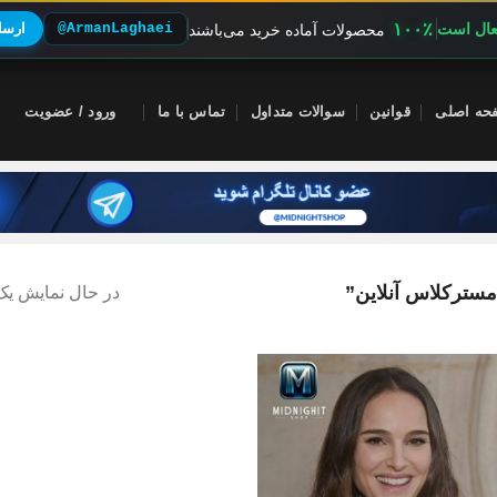
۱۰۰٪
فعال است
@ArmanLaghaei
ارسال
محصولات آماده خرید می‌باشند
حه اصلی
قوانین
سوالات متداول
تماس با ما
ورود / عضویت
ترکلاس آنلاین”
در حال نمایش یک 