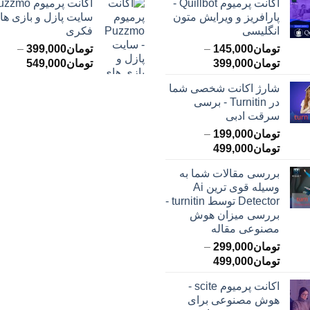
اکانت پرمیوم Quillbot -
پارافریز و ویرایش متون
سایت پازل و بازی ها
انگلیسی
فکری
تومان
145,000
–
تومان
399,000
–
محدوده
محدود
تومان
399,000
تومان
549,000
قیمت:
قیمت:
شارژ اکانت شخصی شما
تومان145,000
ت
در Turnitin - برسی
تا
تا
سرقت ادبی
تومان399,000
تومان549,000
تومان
199,000
–
محدوده
تومان
499,000
قیمت:
بررسی مقالات شما به
تومان199,000
وسیله قوی ترین Ai
تا
Detector توسط turnitin -
تومان499,000
بررسی میزان هوش
مصنوعی مقاله
تومان
299,000
–
محدوده
تومان
499,000
قیمت:
اکانت پرمیوم scite -
تومان299,000
هوش مصنوعی برای
تا