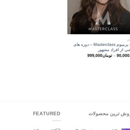
ی
اکانت پرمیوم Masterclass – دوره های
ی از افراد مشهور
محدوده
90,000
–
تومان
999,000
قیمت:
تومان90,000
تا
تومان999,000
وش ترین محصولات
FEATURED