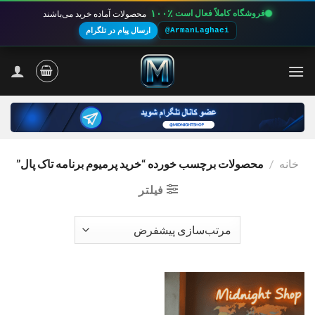
۱۰۰٪
فروشگاه کاملاً فعال است
محصولات آماده خرید می‌باشند
@ArmanLaghaei
ارسال پیام در تلگرام
Ski
t
conten
خانه
/
محصولات برچسب خورده “خرید پرمیوم برنامه تاک پال”
فیلتر