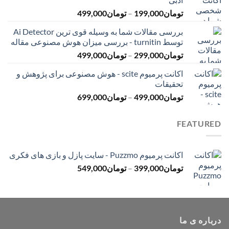
تا
محدوده
تومان
199,000
–
تومان
499,000
تومان399,000
قیمت:
بررسی مقالات شما به وسیله قوی ترین Ai Detector
تومان199,000
توسط turnitin - بررسی میزان هوش مصنوعی مقاله
تا
محدوده
تومان
299,000
–
تومان
499,000
تومان499,000
قیمت:
اکانت پرمیوم scite - هوش مصنوعی برای پژوهش و
تومان299,000
تحقیقات
تا
محدوده
تومان
499,000
–
تومان
699,000
تومان499,000
قیمت:
تومان499,000
FEATURED
تا
تومان699,000
اکانت پرمیوم Puzzmo - سایت پازل و بازی های فکری
محدوده
تومان
399,000
–
تومان
549,000
قیمت:
تومان399,000
تا
تومان549,000
درباره ی ما