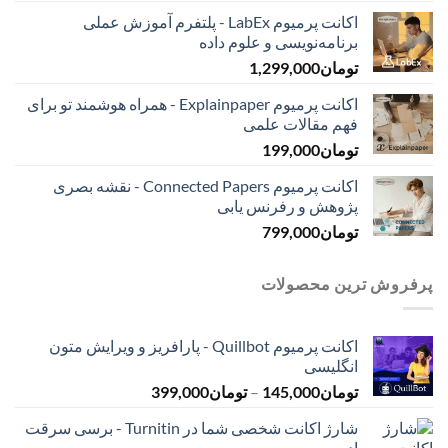
اکانت پرمیوم LabEx - پلتفرم آموزش عملی
برنامه‌نویسی و علوم داده
تومان
1,299,000
اکانت پرمیوم Explainpaper - همراه هوشمند تو برای
فهم مقالات علمی
تومان
199,000
اکانت پرمیوم Connected Papers - نقشه بصری
پژوهش و رفرنس یابی
تومان
799,000
پرفروش ترین محصولات
اکانت پرمیوم Quillbot - پارافریز و ویرایش متون
انگلیسی
محدوده
تومان
145,000
–
تومان
399,000
قیمت:
شارژ اکانت شخصی شما در Turnitin - برسی سرقت
تومان145,000
ادبی