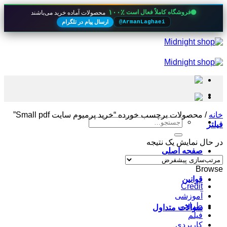
۱۰۰٪
فروشگاه کاملاً فعال است
محصولات آماده خرید می‌باشند
ارسال پیام در تلگرام
@ArmanLaghaei
Skip
to
content
خانه
/
محصولات برچسب خورده “خرید پرمیوم سایت Small pdf”
جستجو
فیلتر
برای:
در حال نمایش یک نتیجه
صفحه اصلی
Browse
قوانین
Credit
آموزشی
طراحی
سوالات متداول
فیلم
کاربردی