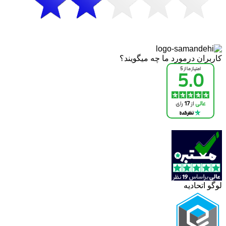
کاربران درمورد ما چه میگویند؟
لوگو اتحادیه