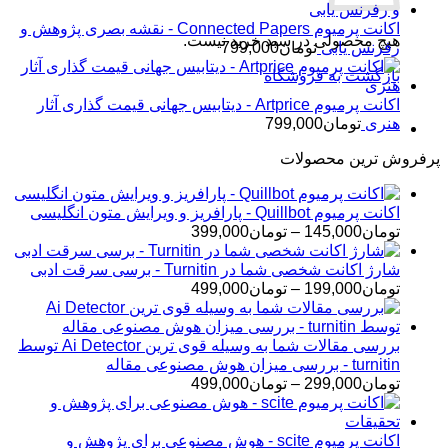
اکانت پرمیوم Connected Papers - نقشه بصری پژوهش و
هیچ محصولی در سبد خرید نیست.
رفرنس یابی
تومان
799,000
بازگشت به فروشگاه
اکانت پرمیوم Artprice - دیتابیس جهانی قیمت ‌گذاری آثار
هنری
تومان
799,000
پرفروش ترین محصولات
اکانت پرمیوم Quillbot - پارافریز و ویرایش متون انگلیسی
محدوده
تومان
145,000
–
تومان
399,000
قیمت:
تومان145,000
شارژ اکانت شخصی شما در Turnitin - برسی سرقت ادبی
تا
محدوده
تومان
199,000
–
تومان
499,000
تومان399,000
قیمت:
تومان199,000
تا
بررسی مقالات شما به وسیله قوی ترین Ai Detector توسط
تومان499,000
turnitin - بررسی میزان هوش مصنوعی مقاله
محدوده
تومان
299,000
–
تومان
499,000
قیمت:
تومان299,000
تا
اکانت پرمیوم scite - هوش مصنوعی برای پژوهش و