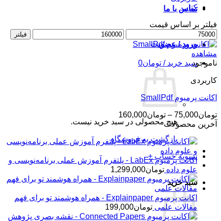
کتاب
تماس با ما
فیلتر بر اساس قیمت
حداقل
حداکثر
فیلتر
قیمت
قیمت
ورود / عضویت
مشاهده
ناموجود
سبد خرید /
تومان
0
کاربردی
اکانت پرمیوم SmallPdf
محدوده
تومان
75,000
–
تومان
160,000
هیچ محصولی در سبد خرید نیست.
قیمت:
آخرین محصولات
تومان75,000
بازگشت به فروشگاه
تا
تومان160,000
تسویه حساب
+
اکانت پرمیوم LabEx - پلتفرم آموزش عملی برنامه‌نویسی و
علوم داده
تومان
1,299,000
سبد خرید
اکانت پرمیوم Explainpaper - همراه هوشمند تو برای فهم
مقالات علمی
تومان
199,000