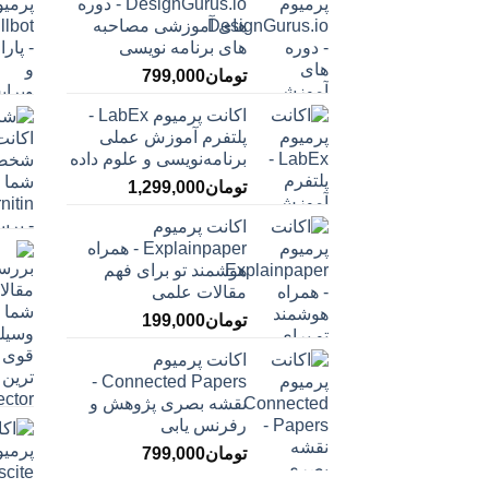
DesignGurus.io - دوره
‌های آموزشی مصاحبه
‌های برنامه نویسی
تومان
799,000
اکانت پرمیوم LabEx -
پلتفرم آموزش عملی
برنامه‌نویسی و علوم داده
تومان
1,299,000
اکانت پرمیوم
Explainpaper - همراه
هوشمند تو برای فهم
مقالات علمی
تومان
199,000
اکانت پرمیوم
Connected Papers -
نقشه بصری پژوهش و
رفرنس یابی
تومان
799,000