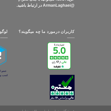
@ArmanLaghaei در ارتباط باشید.
کاربران درمورد ما چه میگویند؟
لوگو 
فروشگاه
تماس با ما
سوالات متداول