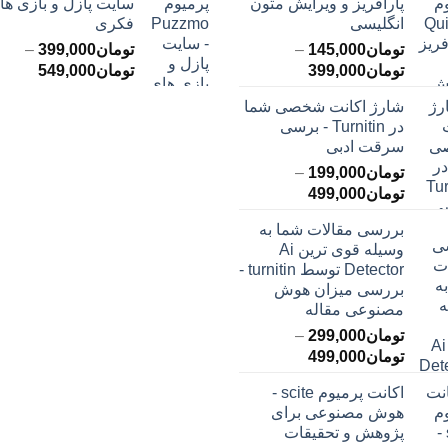
پارافریز و ویرایش متون
سایت پازل و بازی ها
انگلیسی
فکری
تومان
145,000
–
تومان
399,000
–
محدوده
محدود
تومان
399,000
تومان
549,000
قیمت:
قیمت:
شارژ اکانت شخصی شما
تومان145,000
ت
در Turnitin - برسی
تا
تا
سرقت ادبی
تومان399,000
تومان549,000
تومان
199,000
–
محدوده
تومان
499,000
قیمت:
بررسی مقالات شما به
تومان199,000
وسیله قوی ترین Ai
تا
Detector توسط turnitin -
تومان499,000
بررسی میزان هوش
مصنوعی مقاله
تومان
299,000
–
محدوده
تومان
499,000
قیمت:
اکانت پرمیوم scite -
تومان299,000
هوش مصنوعی برای
تا
پژوهش و تحقیقات
تومان499,000