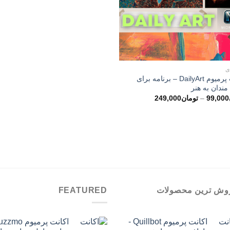
ی
اکانت پرمیوم DailyArt – برنامه برای
مندان به هنر
محدوده
99,000
–
تومان
249,000
قیمت:
تومان99,000
تا
تومان249,000
وش ترین محصولات
FEATURED
اکانت پرمیوم Quillbot -