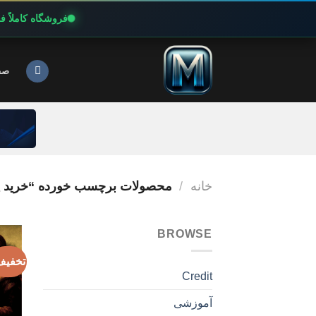
فروشگاه کاملاً 
Ski
t
صف
conten
خانه
/
محصولات برچسب خورده “خرید پرمیوم RT
BROWSE
تخفیف
Credit
آموزشی