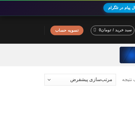
 پیام در تلگرام
سبد خرید /
تومان
0
تسویه حساب
نتیجه