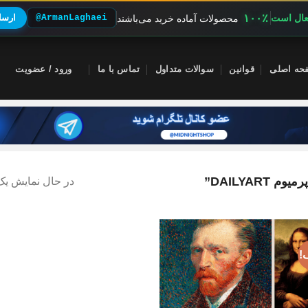
۱۰۰٪
فعال است
@ArmanLaghaei
ارسال
محصولات آماده خرید می‌باشند
حه اصلی
قوانین
سوالات متداول
تماس با ما
ورود / عضویت
DAILYA”
در حال نمایش یک 
!