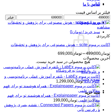
کتاب
تماس با ما
فیلتر بر اساس قیمت
حداقل
حداکثر
فیلتر
قیمت
قیمت
ورود / عضویت
مشاهده
سبد خرید /
تومان
0
کاربردی
اکانت پرمیوم scite – هوش مصنوعی برای پژوهش و تحقیقات
محدوده
تومان
499,000
–
تومان
699,000
قیمت:
آخرین محصولات
هیچ محصولی در سبد خرید نیست.
تومان499,000
تا
بازگشت به فروشگاه
تومان699,000
اکانت پرمیوم LabEx - پلتفرم آموزش عملی برنامه‌نویسی و
تسویه حساب
+
علوم داده
تومان
1,299,000
سبد خرید
اکانت پرمیوم Explainpaper - همراه هوشمند تو برای فهم
مقالات علمی
تومان
199,000