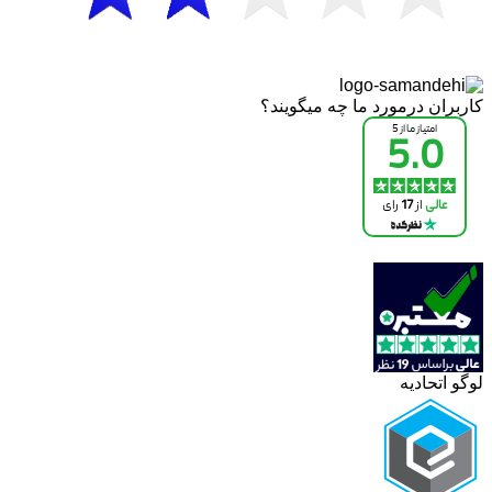
کاربران درمورد ما چه میگویند؟
لوگو اتحادیه