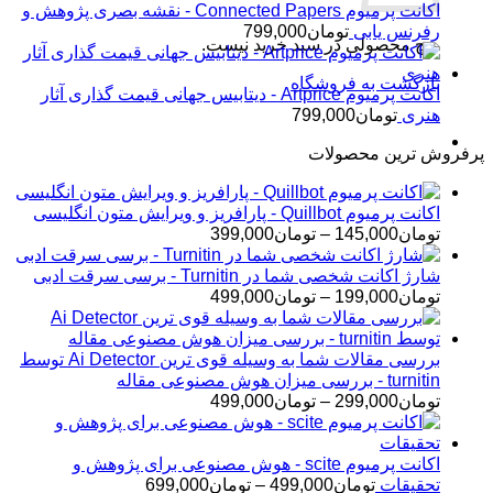
اکانت پرمیوم Connected Papers - نقشه بصری پژوهش و
رفرنس یابی
تومان
799,000
هیچ محصولی در سبد خرید نیست.
بازگشت به فروشگاه
اکانت پرمیوم Artprice - دیتابیس جهانی قیمت ‌گذاری آثار
هنری
تومان
799,000
پرفروش ترین محصولات
اکانت پرمیوم Quillbot - پارافریز و ویرایش متون انگلیسی
محدوده
تومان
145,000
–
تومان
399,000
قیمت:
تومان145,000
شارژ اکانت شخصی شما در Turnitin - برسی سرقت ادبی
تا
محدوده
تومان
199,000
–
تومان
499,000
تومان399,000
قیمت:
تومان199,000
تا
بررسی مقالات شما به وسیله قوی ترین Ai Detector توسط
تومان499,000
turnitin - بررسی میزان هوش مصنوعی مقاله
محدوده
تومان
299,000
–
تومان
499,000
قیمت:
تومان299,000
تا
اکانت پرمیوم scite - هوش مصنوعی برای پژوهش و
تومان499,000
محدوده
تحقیقات
تومان
499,000
–
تومان
699,000