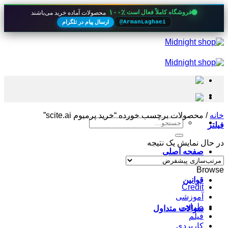
۱۰۰٪
فروشگاه کاملاً فعال است
محصولات آماده خرید می‌باشند
ارسال پیام در تلگرام
@ArmanLaghaei
Skip
to
content
خانه
/
محصولات برچسب خورده “خرید پرمیوم scite.ai”
جستجو
فیلتر
برای:
در حال نمایش یک نتیجه
صفحه اصلی
Browse
قوانین
Credit
آموزشی
طراحی
سوالات متداول
فیلم
کاربردی