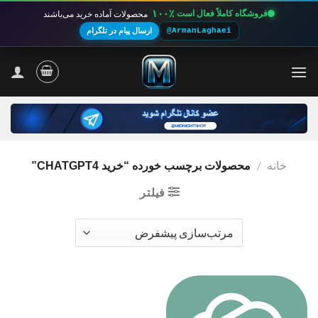
۱۰۰٪
فروشگاه کاملاً فعال است
محصولات آماده خرید می‌باشند
@ArmanLaghaei
ارسال پیام در تلگرام
Ski
t
conten
خانه
/
محصولات برچسب خورده “خرید CHATGPT4”
فیلتر