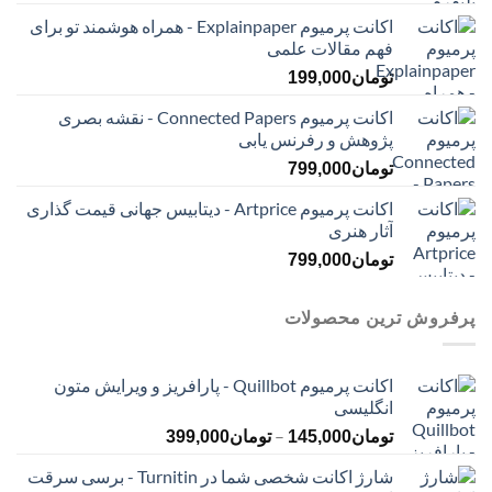
اکانت پرمیوم Explainpaper - همراه هوشمند تو برای
فهم مقالات علمی
تومان
199,000
اکانت پرمیوم Connected Papers - نقشه بصری
پژوهش و رفرنس یابی
تومان
799,000
اکانت پرمیوم Artprice - دیتابیس جهانی قیمت ‌گذاری
آثار هنری
تومان
799,000
پرفروش ترین محصولات
اکانت پرمیوم Quillbot - پارافریز و ویرایش متون
انگلیسی
محدوده
–
تومان
145,000
تومان
399,000
قیمت:
شارژ اکانت شخصی شما در Turnitin - برسی سرقت
تومان145,000