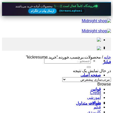
۱۰۰٪
فروشگاه کاملاً فعال است
محصولات آماده خرید می‌باشند
ارسال پیام در تلگرام
@ArmanLaghaei
Skip
to
content
خانه
/
محصولات برچسب خورده “خرید kickresume”
جستجو
فیلتر
برای:
در حال نمایش یک نتیجه
صفحه اصلی
Browse
قوانین
Credit
آموزشی
طراحی
سوالات متداول
فیلم
کاربردی