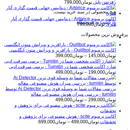
رفرنس یابی
تومان
799,000
هیچ محصولی در سبد خرید نیست.
اکانت پرمیوم Artprice - دیتابیس جهانی قیمت ‌گذاری آثار
بازگشت به فروشگاه
هنری
تومان
799,000
پرفروش ترین محصولات
اکانت پرمیوم Quillbot - پارافریز و ویرایش متون انگلیسی
محدوده
تومان
145,000
–
تومان
399,000
قیمت:
تومان145,000
شارژ اکانت شخصی شما در Turnitin - برسی سرقت ادبی
تا
محدوده
تومان
199,000
–
تومان
499,000
تومان399,000
قیمت:
تومان199,000
تا
بررسی مقالات شما به وسیله قوی ترین Ai Detector توسط
تومان499,000
turnitin - بررسی میزان هوش مصنوعی مقاله
محدوده
تومان
299,000
–
تومان
499,000
قیمت:
تومان299,000
تا
اکانت پرمیوم scite - هوش مصنوعی برای پژوهش و
تومان499,000
محدوده
تحقیقات
تومان
499,000
–
تومان
699,000
قیمت: