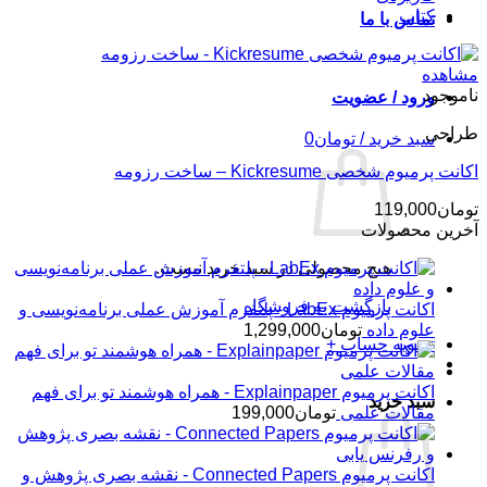
کتاب
تماس با ما
مشاهده
ناموجود
ورود / عضویت
طراحی
سبد خرید /
تومان
0
اکانت پرمیوم شخصی Kickresume – ساخت رزومه
تومان
119,000
آخرین محصولات
هیچ محصولی در سبد خرید نیست.
بازگشت به فروشگاه
اکانت پرمیوم LabEx - پلتفرم آموزش عملی برنامه‌نویسی و
علوم داده
تومان
1,299,000
تسویه حساب
+
اکانت پرمیوم Explainpaper - همراه هوشمند تو برای فهم
سبد خرید
مقالات علمی
تومان
199,000
اکانت پرمیوم Connected Papers - نقشه بصری پژوهش و