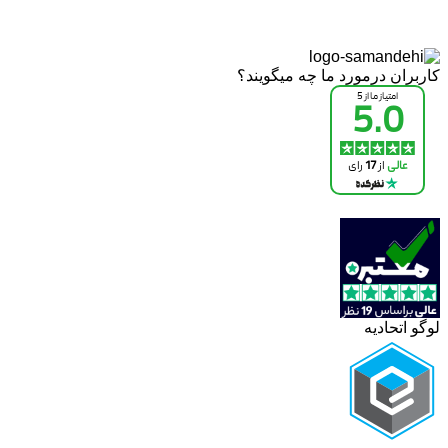
کاربران درمورد ما چه میگویند؟
لوگو اتحادیه