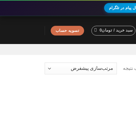
 پیام در تلگرام
سبد خرید /
تومان
0
تسویه حساب
نتیجه