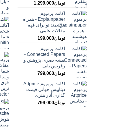
تومان
1,299,000
اکانت پرمیوم
Explainpaper - همراه
هوشمند تو برای فهم
مقالات علمی
تومان
199,000
اکانت پرمیوم
Connected Papers -
نقشه بصری پژوهش و
رفرنس یابی
تومان
799,000
اکانت پرمیوم Artprice -
دیتابیس جهانی قیمت
‌گذاری آثار هنری
تومان
799,000