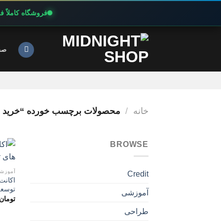
فروشگاه کاملاً 
Ski
t
صف
conten
خانه
/
محصولات برچسب خورده “خرید MIND VALLEY”
BROWSE
آموزش
Credit
توسعه
آموزشی
تومان
طراحی