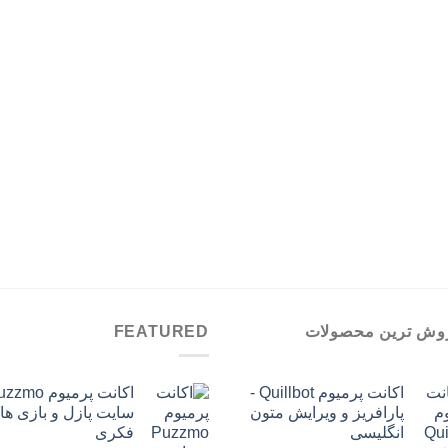
تومان599,000
وش ترین محصولات
FEATURED
اکانت پرمیوم Quillbot -
پارافریز و ویرایش متون
سایت پازل و بازی ها
انگلیسی
فکری