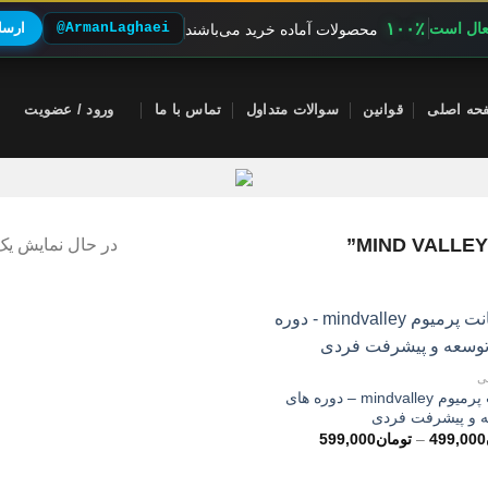
۱۰۰٪
فعال است
@ArmanLaghaei
ارسال
محصولات آماده خرید می‌باشند
حه اصلی
قوانین
سوالات متداول
تماس با ما
ورود / عضویت
در حال نمایش یک 
ی
اکانت پرمیوم mindvalley – دوره های
 و پیشرفت فردی
محدوده
499,000
–
تومان
599,000
قیمت:
تومان499,000
تا