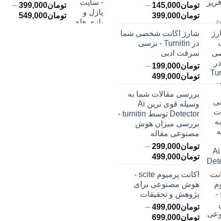
تومان
145,000
–
تومان
399,000
–
محدوده
محدود
تومان
399,000
تومان
549,000
قیمت:
قیمت:
شارژ اکانت شخصی شما
تومان145,000
ت
در Turnitin - برسی
تا
تا
سرقت ادبی
تومان399,000
تومان549,000
تومان
199,000
–
محدوده
تومان
499,000
قیمت:
بررسی مقالات شما به
تومان199,000
وسیله قوی ترین Ai
تا
Detector توسط turnitin -
تومان499,000
بررسی میزان هوش
مصنوعی مقاله
تومان
299,000
–
محدوده
تومان
499,000
قیمت:
اکانت پرمیوم scite -
تومان299,000
هوش مصنوعی برای
تا
پژوهش و تحقیقات
تومان499,000
تومان
499,000
–
محدوده
تومان
699,000