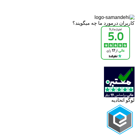
کاربران درمورد ما چه میگویند؟
لوگو اتحادیه