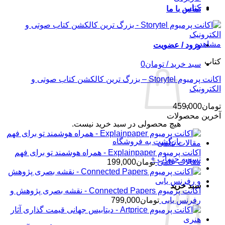
کتاب
تماس با ما
مشاهده
ورود / عضویت
کتاب
سبد خرید /
تومان
0
اکانت پرمیوم Storytel – بزرگ ترین کالکشن کتاب صوتی و
الکترونیک
تومان
459,000
آخرین محصولات
هیچ محصولی در سبد خرید نیست.
بازگشت به فروشگاه
اکانت پرمیوم Explainpaper - همراه هوشمند تو برای فهم
تسویه حساب
+
مقالات علمی
تومان
199,000
سبد خرید
اکانت پرمیوم Connected Papers - نقشه بصری پژوهش و
رفرنس یابی
تومان
799,000