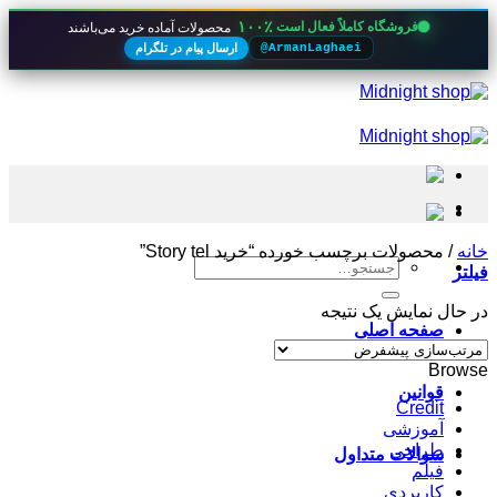
۱۰۰٪
فروشگاه کاملاً فعال است
محصولات آماده خرید می‌باشند
ارسال پیام در تلگرام
@ArmanLaghaei
Skip
to
content
خانه
/
محصولات برچسب خورده “خرید Story tel”
جستجو
فیلتر
برای:
در حال نمایش یک نتیجه
صفحه اصلی
Browse
قوانین
Credit
آموزشی
طراحی
سوالات متداول
فیلم
کاربردی