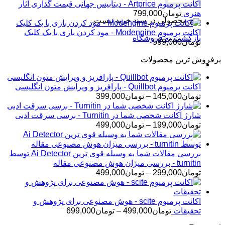
اکانت پرمیوم Artprice - دیتابیس جهانی قیمت ‌گذاری آثار
هنری
تومان
799,000
هیچ محصولی در سبد خرید نیست.
اکانت پرمیوم Modengine - مود کردن بازی با یک کلیک
بازگشت به فروشگاه
تومان
599,000
پرفروش ترین محصولات
اکانت پرمیوم Quillbot - پارافریز و ویرایش متون انگلیسی
محدوده
تومان
145,000
–
تومان
399,000
قیمت:
تومان145,000
شارژ اکانت شخصی شما در Turnitin - برسی سرقت ادبی
تا
محدوده
تومان
199,000
–
تومان
499,000
تومان399,000
قیمت:
تومان199,000
تا
بررسی مقالات شما به وسیله قوی ترین Ai Detector توسط
تومان499,000
turnitin - بررسی میزان هوش مصنوعی مقاله
محدوده
تومان
299,000
–
تومان
499,000
قیمت:
تومان299,000
تا
اکانت پرمیوم scite - هوش مصنوعی برای پژوهش و
تومان499,000
محدوده
تحقیقات
تومان
499,000
–
تومان
699,000
قیمت: