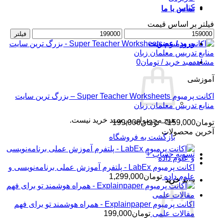
کتاب
تماس با ما
فیلتر بر اساس قیمت
حداقل
حداکثر
فیلتر
قیمت
قیمت
ورود / عضویت
مشاهده
سبد خرید /
تومان
0
آموزشی
اکانت پرمیوم Super Teacher Worksheets – بزرگ ترین سایت
منابع تدریس معلمان زبان
هیچ محصولی در سبد خرید نیست.
محدوده
تومان
159,000
–
تومان
199,000
قیمت:
آخرین محصولات
بازگشت به فروشگاه
تومان159,000
تا
تسویه حساب
+
تومان199,000
اکانت پرمیوم LabEx - پلتفرم آموزش عملی برنامه‌نویسی و
علوم داده
تومان
1,299,000
سبد خرید
اکانت پرمیوم Explainpaper - همراه هوشمند تو برای فهم
مقالات علمی
تومان
199,000