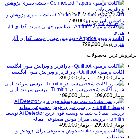
هیچ محصولی در سبد خرید نیست.
اکانت پرمیوم Connected Papers - نقشه بصری پژوهش و
رفرنس یابی
تومان
799,000
بازگشت به فروشگاه
اکانت پرمیوم Artprice - دیتابیس جهانی قیمت ‌گذاری آثار
هنری
تومان
799,000
پرفروش ترین محصولات
اکانت پرمیوم Quillbot - پارافریز و ویرایش متون انگلیسی
محدوده
تومان
145,000
–
تومان
399,000
قیمت:
تومان145,000
شارژ اکانت شخصی شما در Turnitin - برسی سرقت ادبی
تا
محدوده
تومان
199,000
–
تومان
499,000
تومان399,000
قیمت:
تومان199,000
تا
بررسی مقالات شما به وسیله قوی ترین Ai Detector توسط
تومان499,000
turnitin - بررسی میزان هوش مصنوعی مقاله
محدوده
تومان
299,000
–
تومان
499,000
قیمت:
تومان299,000