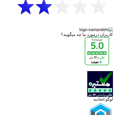
کاربران درمورد ما چه میگویند؟
لوگو اتحادیه