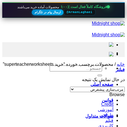
۱۰۰٪
فروشگاه کاملاً فعال است
محصولات آماده خرید می‌باشند
ارسال پیام در تلگرام
@ArmanLaghaei
Skip
to
content
خانه
/
محصولات برچسب خورده “خرید superteacherworksheets”
جستجو
فیلتر
برای:
در حال نمایش یک نتیجه
صفحه اصلی
Browse
قوانین
Credit
آموزشی
طراحی
سوالات متداول
فیلم
کاربردی