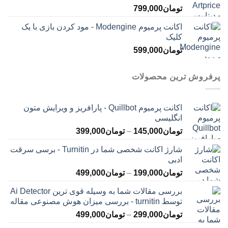
تومان
799,000
اکانت پرمیوم Modengine - مود کردن بازی با یک
کلیک
تومان
599,000
پرفروش ترین محصولات
اکانت پرمیوم Quillbot - پارافریز و ویرایش متون
انگلیسی
محدوده
تومان
145,000
–
تومان
399,000
قیمت:
شارژ اکانت شخصی شما در Turnitin - برسی سرقت
تومان145,000
ادبی
تا
محدوده
تومان
199,000
–
تومان
499,000
تومان399,000
قیمت:
بررسی مقالات شما به وسیله قوی ترین Ai Detector
تومان199,000
توسط turnitin - بررسی میزان هوش مصنوعی مقاله
تا
محدوده
تومان
299,000
–
تومان
499,000
تومان499,000
قیمت: