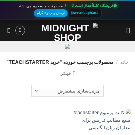
۱۰۰٪
فروشگاه کاملاً فعال است
محصولات آماده خرید می‌باشند
@ArmanLaghaei
ارسال پیام در تلگرام
Ski
t
conten
خانه
/
محصولات برچسب خورده “خرید TEACHSTARTER”
فیلتر