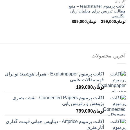
کاربردی
اکانت پرمیوم teachstarter – منبع
مطالب تدریس برای معلمان زبان
انگلیسی
محدوده
تومان
399,000
–
تومان
899,000
قیمت:
تومان399,000
تا
تومان899,000
آخرین محصولات
اکانت پرمیوم Explainpaper - همراه هوشمند تو برای
فهم مقالات علمی
تومان
199,000
اکانت پرمیوم Connected Papers - نقشه بصری
پژوهش و رفرنس یابی
تومان
799,000
اکانت پرمیوم Artprice - دیتابیس جهانی قیمت ‌گذاری
آثار هنری