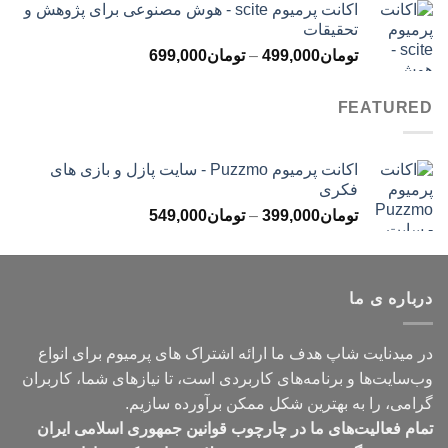
اکانت پرمیوم scite - هوش مصنوعی برای پژوهش و
تومان299,000
تحقیقات
تا
محدوده
تومان
499,000
–
تومان
699,000
تومان499,000
قیمت:
تومان499,000
FEATURED
تا
تومان699,000
اکانت پرمیوم Puzzmo - سایت پازل و بازی های
فکری
محدوده
تومان
399,000
–
تومان
549,000
قیمت:
تومان399,000
تا
درباره ی ما
تومان549,000
در میدنایت شاپ هدف ما ارائه اشتراک های پرمیوم برای انواع
وب‌سایت‌ها و برنامه‌های کاربردی است، تا نیازهای شما، کاربران
گرامی، را به بهترین شکل ممکن برآورده سازیم.
تمام فعالیت‌های ما در چارچوب قوانین جمهوری اسلامی ایران