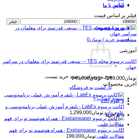
کتاب
تماس با ما
فیلتر بر اساس قیمت
حداقل
حداکثر
فیلتر
قیمت
قیمت
ورود / عضویت
مشاهده
سبد خرید /
تومان
0
آموزشی
اکانت پرمیوم مجله TES – -منبعی قدرتمند برای معلمان در سراسر
جهان
هیچ محصولی در سبد خرید نیست.
محدوده
تومان
199,000
–
تومان
249,000
قیمت:
آخرین محصولات
بازگشت به فروشگاه
تومان199,000
تا
تسویه حساب
+
تومان249,000
اکانت پرمیوم LabEx - پلتفرم آموزش عملی برنامه‌نویسی و
علوم داده
تومان
1,299,000
سبد خرید
اکانت پرمیوم Explainpaper - همراه هوشمند تو برای فهم
مقالات علمی
تومان
199,000