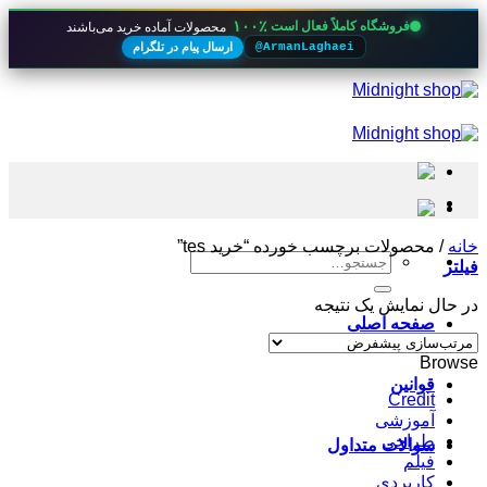
۱۰۰٪
فروشگاه کاملاً فعال است
محصولات آماده خرید می‌باشند
ارسال پیام در تلگرام
@ArmanLaghaei
Skip
to
content
خانه
/
محصولات برچسب خورده “خرید tes”
جستجو
فیلتر
برای:
در حال نمایش یک نتیجه
صفحه اصلی
Browse
قوانین
Credit
آموزشی
طراحی
سوالات متداول
فیلم
کاربردی