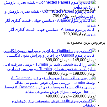
هیچ محصولی در سبد خرید نیست.
اکانت پرمیوم Connected Papers - نقشه بصری پژوهش و
رفرنس یابی
تومان
799,000
بازگشت به فروشگاه
اکانت پرمیوم Artprice - دیتابیس جهانی قیمت ‌گذاری آثار
هنری
تومان
799,000
پرفروش ترین محصولات
اکانت پرمیوم Quillbot - پارافریز و ویرایش متون انگلیسی
محدوده
تومان
145,000
–
تومان
399,000
قیمت:
تومان145,000
شارژ اکانت شخصی شما در Turnitin - برسی سرقت ادبی
تا
محدوده
تومان
199,000
–
تومان
499,000
تومان399,000
قیمت:
تومان199,000
تا
بررسی مقالات شما به وسیله قوی ترین Ai Detector توسط
تومان499,000
turnitin - بررسی میزان هوش مصنوعی مقاله
محدوده
تومان
299,000
–
تومان
499,000
قیمت:
تومان299,000