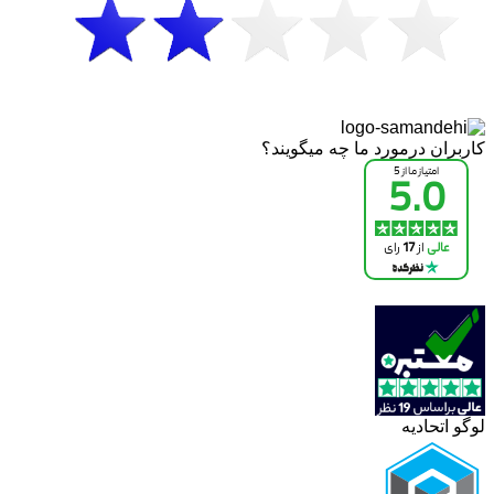
کاربران درمورد ما چه میگویند؟
لوگو اتحادیه