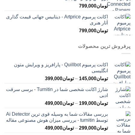
تومان
799,000
اکانت پرمیوم Artprice - دیتابیس جهانی قیمت ‌گذاری
آثار هنری
تومان
799,000
پرفروش ترین محصولات
اکانت پرمیوم Quillbot - پارافریز و ویرایش متون
انگلیسی
محدوده
تومان
145,000
–
تومان
399,000
قیمت:
شارژ اکانت شخصی شما در Turnitin - برسی سرقت
تومان145,000
ادبی
تا
محدوده
تومان
199,000
–
تومان
499,000
تومان399,000
قیمت:
بررسی مقالات شما به وسیله قوی ترین Ai Detector
تومان199,000
توسط turnitin - بررسی میزان هوش مصنوعی مقاله
تا
محدوده
تومان
299,000
–
تومان
499,000
تومان499,000
قیمت: