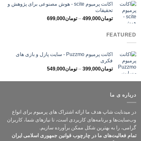
اکانت پرمیوم scite - هوش مصنوعی برای پژوهش و
تومان299,000
تحقیقات
تا
محدوده
تومان
499,000
–
تومان
699,000
تومان499,000
قیمت:
تومان499,000
FEATURED
تا
تومان699,000
اکانت پرمیوم Puzzmo - سایت پازل و بازی های
فکری
محدوده
تومان
399,000
–
تومان
549,000
قیمت:
تومان399,000
تا
درباره ی ما
تومان549,000
در میدنایت شاپ هدف ما ارائه اشتراک های پرمیوم برای انواع
وب‌سایت‌ها و برنامه‌های کاربردی است، تا نیازهای شما، کاربران
گرامی، را به بهترین شکل ممکن برآورده سازیم.
تمام فعالیت‌های ما در چارچوب قوانین جمهوری اسلامی ایران