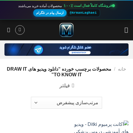
۱۰۰٪
فروشگاه کاملاً فعال است
محصولات آماده خرید می‌باشند
@ArmanLaghaei
ارسال پیام در تلگرام
Ski
t
conten
خانه
/
محصولات برچسب خورده “دانلود ویدیو های DRAW IT
TO KNOW IT”
فیلتر