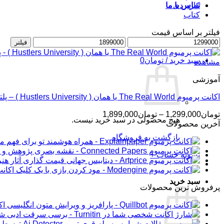
کاربردی
تماس با ما
کتاب
فیلتر بر اساس قیمت
حداقل
ورود / عضویت
حداکثر
فیلتر
قیمت
قیمت
سبد خرید /
تومان
0
مشاهده
آموزشی
اکانت پرمیوم The Real World یا همان ( Hustlers University ) – پلتفرم آموزشی اندرو تیت
محدوده
تومان
1,299,000
–
تومان
1,899,000
هیچ محصولی در سبد خرید نیست.
قیمت:
آخرین محصولات
تومان1,299,000
بازگشت به فروشگاه
تا
تومان1,899,000
تسویه حساب
+
اکانت پرمیوم ine
سبد خرید
پرفروش ترین محصولات
اکانت 
شار