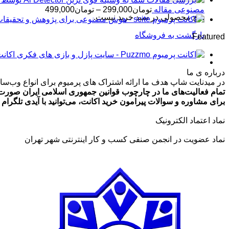
محدوده
مصنوعی مقاله
تومان
299,000
–
تومان
499,000
هیچ محصولی در سبد خرید نیست.
قیمت:
تومان99,000
بازگشت به فروشگاه
Featured
تا
تومان499,000
اکانت پرمیوم zmo
درباره ی ما
در میدنایت شاپ هدف ما ارائه اشتراک های پرمیوم برای انواع وب‌سایت
تمام فعالیت‌های ما در چارچوب قوانین جمهوری اسلامی ایران صورت 
برای مشاوره و سوالات پیرامون خرید اکانت، می‌توانید با آیدی تلگرام @ArmanLaghaei در ارتباط باش
نماد اعتماد الکترونیک
نماد عضویت در انجمن صنفی کسب و کار اینترنتی شهر تهران