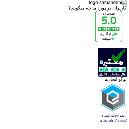
کاربران درمورد ما چه میگویند؟
لوگو اتحادیه