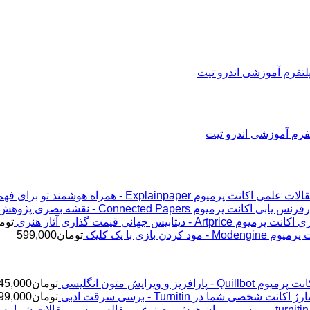
اکانت پرمیوم Explainpaper - همراه هوشمند تو برای فهم مقالات علمی
اکانت پرمیوم Connected Papers - نقشه بصری پژوهش و رفرنس یابی
اکانت پرمیوم Artprice - دیتابیس جهانی قیمت ‌گذاری آثار هنری
توم
Modeng - مود کردن بازی با یک کلیک
تومان
599,000
پرمیوم Quillbot - پارافریز و ویرایش متون انگلیسی
تومان
45,000
ژ اکانت شخصی شما در Turnitin - برسی سرقت ادبی
تومان
99,000